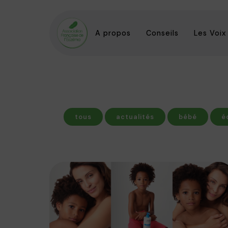
A propos
Conseils
Les Voix
tous
actualités
bébé
é