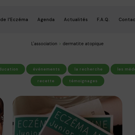
 de l’Eczéma
Agenda
Actualités
F.A.Q.
Conta
L'association
dermatite atopique
ducation
événements
la recherche
les méd
recette
témoignages