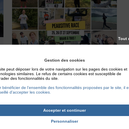
Tout 
Gestion des cookies
ite peut déposer lors de votre navigation sur les pages des cookies et
nologies similaires. Le refus de certains cookies est susceptible de
ader des fonctionnalités du site.
ACTUALITÉS
 bénéficier de l’ensemble des fonctionnalités proposées par le site, il e
BILAN PEAUSITIVE RACE
eillé d'accepter les cookies.
La PEAUsitive Race est la course solidaire
de l’Association Française de l’Eczéma.
Accepter et continuer
Notre envie était de redonner le goût du...
Personnaliser
14 octobre 2020