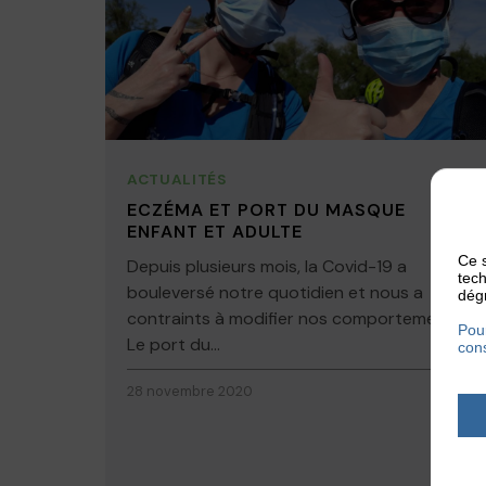
ACTUALITÉS
ECZÉMA ET PORT DU MASQUE
ENFANT ET ADULTE
Ce s
Depuis plusieurs mois, la Covid-19 a
tech
bouleversé notre quotidien et nous a
dégr
contraints à modifier nos comportements.
Pour
Le port du...
cons
28 novembre 2020