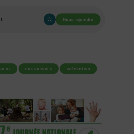
ct
Nous rejoindre
ecins
nos conseils
prévention