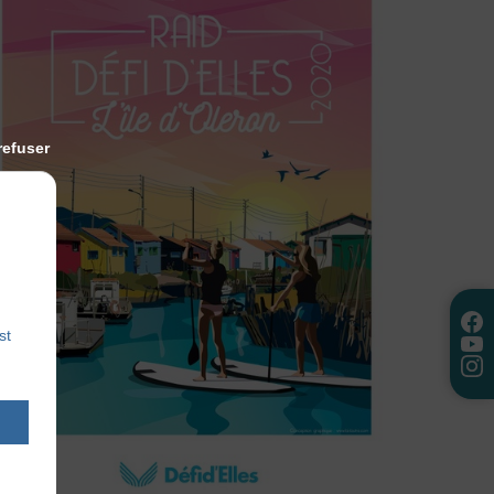
refuser
st