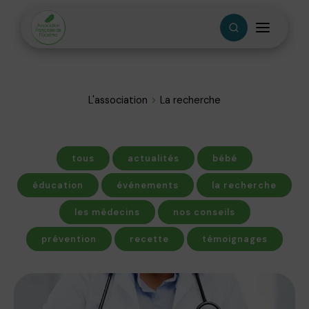
L'association
La recherche
tous
actualités
bébé
éducation
événements
la recherche
les médecins
nos conseils
prévention
recette
témoignages