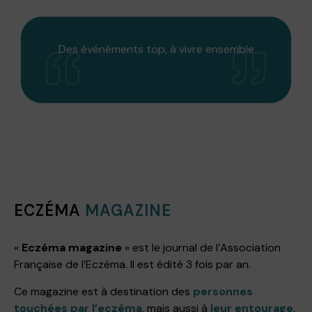
ts top, à vivre ensemble
L'association m'a 
interlocuteurs fiables
leur 
ECZÉMA
MAGAZINE
«
Eczéma magazine
» est le journal de l’Association
Française de l’Eczéma. Il est édité 3 fois par an.
Ce magazine est à destination des
personnes
touchées par l’eczéma
, mais aussi à
leur entourage
,