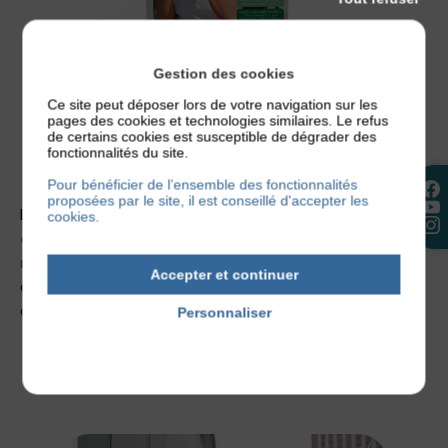
Gestion des cookies
Ce site peut déposer lors de votre navigation sur les
pages des cookies et technologies similaires. Le refus
de certains cookies est susceptible de dégrader des
fonctionnalités du site.
Pour bénéficier de l’ensemble des fonctionnalités
proposées par le site, il est conseillé d'accepter les
Le magazine aborde également
toute l’actualité
cookies.
concernant la maladie
ainsi que
les conseils pour
mieux vivre avec son eczéma
au quotidien à travers
Accepter et continuer
des interviews, des reportages, mais aussi des recettes
de cuisine adaptées.
Personnaliser
Politique de confidentialité