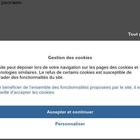
 psoriasis.
Tout 
Gestion des cookies
ite peut déposer lors de votre navigation sur les pages des cookies et
ment est l’éviction de l’allergène. Un bilan avec un allergologu
nologies similaires. Le refus de certains cookies est susceptible de
ader des fonctionnalités du site.
tivement respecter le cuir chevelu. Pensez notamment à ne pas u
 bénéficier de l’ensemble des fonctionnalités proposées par le site, il e
iquement pour les cuirs chevelus sensibles.
eillé d'accepter les cookies.
cheveux trop chaud ou trop proche du cuir chevelu.
Accepter et continuer
Personnaliser
rivilégiez un brossage doux. Évitez les coiffures trop agressi