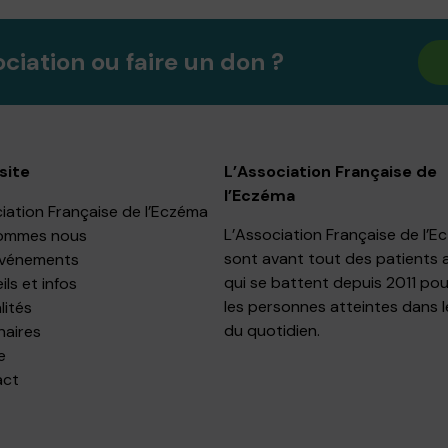
ociation ou faire un don ?
site
L’Association Française de
l’Eczéma
iation Française de l’Eczéma
L’Association Française de l’
ommes nous
sont avant tout des patients 
événements
qui se battent depuis 2011 pou
ls et infos
les personnes atteintes dans l
lités
du quotidien.
naires
e
act