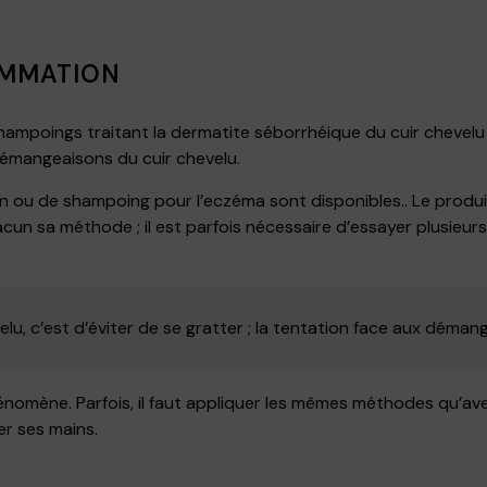
AMMATION
shampoings traitant la dermatite séborrhéique du cuir chevelu
démangeaisons du cuir chevelu.
 ou de shampoing pour l’eczéma sont disponibles.. Le produit a
n sa méthode ; il est parfois nécessaire d’essayer plusieurs 
elu, c’est d’éviter de se gratter ; la tentation face aux déman
énomène. Parfois, il faut appliquer les mêmes méthodes qu’avec 
r ses mains.