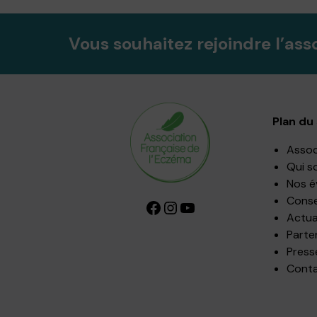
Vous souhaitez rejoindre l’ass
Plan du 
Assoc
Qui s
Nos 
Consei
Facebook
Instagram
YouTube
Actua
Parte
Press
Cont