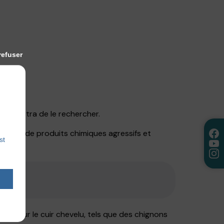
refuser
e permettra de le rechercher.
tiliser de produits chimiques agressifs et
st
ves pour le cuir chevelu, tels que des chignons