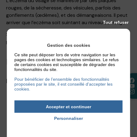
L’eczéma du visage se manifeste par des plaques
rouges, de la sécheresse, des vésicules, parfois des
gonflements (œdèmes), et des démangeaisons. Il peut
arriver que l’eczéma soit suintant au niveau du visage.
Tout refuser
Si l’eczéma du visage atteint les paupières, elles
peuvent alors gonfler, se couper ou bien encore peler.
Gestion des cookies
Ce site peut déposer lors de votre navigation sur les
LES
TRAITEMENTS
pages des cookies et technologies similaires. Le refus
de certains cookies est susceptible de dégrader des
fonctionnalités du site.
Pour bénéficier de l’ensemble des fonctionnalités
LES TRAITEMENTS DE FOND
proposées par le site, il est conseillé d'accepter les
cookies.
Nettoyage du visage avec des nettoyants doux,
sans savon, éventuellement avec de l’eau thermale
Accepter et continuer
(car l’eau du robinet calcaire peut être agressive
Personnaliser
pour la peau fragile du visage)
Hydratation quotidienne du visage
Politique de confidentialité
Attention pour les personnes atteintes à la fois