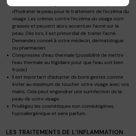
d’
eczéma du visage et d’acné
, il reste important
d’hydrater la peau pour le traitement de l’eczéma du
visage. Les crèmes contre l’eczéma du visage sont
grasses et peuvent alors accentuer l’acné sur la
peau. Dès lors, il est primordial de traiter l’acné.
Demandez conseil à votre médecin, dermatologue
ou pharmacien.
Compresses d’eau thermale (possibilité de mettre
l’eau thermale au frigidaire pour que l’eau soit bien
froide)
Il est important d’adopter de bons gestes comme
éviter au maximum de toucher votre visage avec vos
mains. Cela peut engendrer une surinfection de la
peau de votre visage.
Privilégiez les cosmétiques non comédogènes,
hypoallergénique et sans parfum.
LES TRAITEMENTS DE L’INFLAMMATION