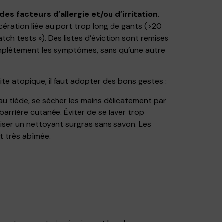
es facteurs d’allergie et/ou d’irritation
.
cération liée au port trop long de gants (>20
ch tests »). Des listes d’éviction sont remises
 complètement les symptômes, sans qu’une autre
e atopique, il faut adopter des bons gestes :
’eau tiède, se sécher les mains délicatement par
barrière cutanée. Éviter de se laver trop
liser un nettoyant surgras sans savon. Les
st très abîmée.