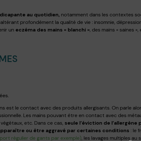
dicapante au quotidien,
notamment dans les contextes soci
ltérant profondément la qualité de vie : insomnie, dépression
tenir un
eczéma des mains « blanchi »
, des mains « saines »
MES
ées.
s est le contact avec des produits allergisants. On parle alor
ionnelle. Les mains pouvant être en contact avec des métaux 
s végétaux, etc. Dans ce cas,
seule l’éviction de l’allergène
apparaître ou être aggravé par certaines conditions
: le 
port régulier de gants par exemple)
, les lavages multiples au 