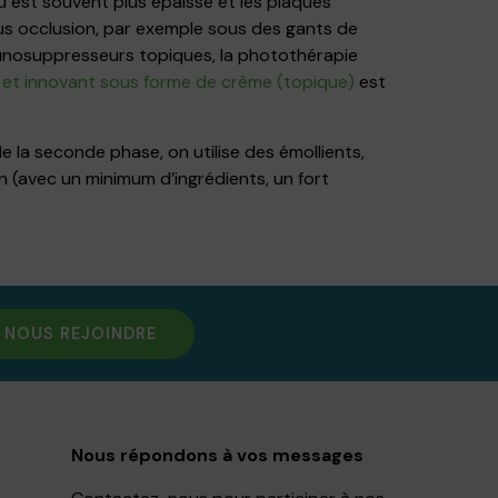
au est souvent plus épaisse et les plaques
sous occlusion, par exemple sous des gants de
immunosuppresseurs topiques, la photothérapie
é et innovant sous forme de crème (topique)
est
 de la seconde phase, on utilise des émollients,
in (avec un minimum d’ingrédients, un fort
NOUS REJOINDRE
Nous répondons à vos messages