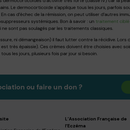
es dermocorticoïdes d’activité très forte (classe IV) car la pe
 mains. Le dermocorticoïde s’applique tous les jours, parfois 
it. En cas d’échec de la rémission, on peut utiliser d’autres 
nosuppresseurs systémiques. Bon à savoir : un
traitement cibl
i ne sont pas soulagés par les traitements classiques.
fissure, ni démangeaison) il faut lutter contre la récidive. Lors
u est très épaissie). Ces crèmes doivent être choisies avec so
us les jours, plusieurs fois par jour si besoin.
ociation ou faire un don ?
site
L’Association Française de
l’Eczéma