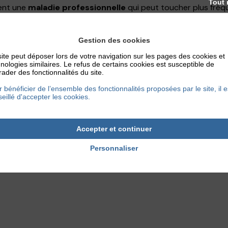
Tout 
vent une
maladie professionnelle
qui peut toucher plus fréq
s le cadre d’une
dermatique atopique.
Gestion des cookies
ite peut déposer lors de votre navigation sur les pages des cookies et
nologies similaires. Le refus de certains cookies est susceptible de
ader des fonctionnalités du site.
 bénéficier de l’ensemble des fonctionnalités proposées par le site, il e
ugeurs, démangeaisons, vésicules, lésions de grattage
eillé d'accepter les cookies.
Accepter et continuer
ineuses et douloureuses, qui peuvent grossir puis confluer ou
solée de la pulpe des doigts, qui devient sèche et fissurée)…
Personnaliser