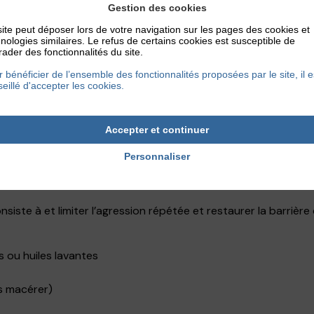
CARACTÉRISTIQUE
Gestion des cookies
ite peut déposer lors de votre navigation sur les pages des cookies et
nologies similaires. Le refus de certains cookies est susceptible de
e)
Peut apparaître dès le pre
ader des fonctionnalités du site.
Dépend de la concentration 
 bénéficier de l’ensemble des fonctionnalités proposées par le site, il e
Plus fréquent chez les pers
eillé d'accepter les cookies.
Évolution progressive si l’e
Accepter et continuer
Personnaliser
nsiste à et limiter l’agression répétée et restaurer la barrièr
 ou huiles lavantes
s macérer)