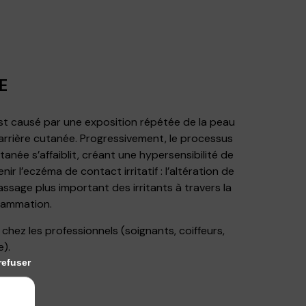
E
est causé par une exposition répétée de la peau
 barrière cutanée. Progressivement, le processus
tanée s’affaiblit, créant une hypersensibilité de
nir l’eczéma de contact irritatif : l’altération de
assage plus important des irritants à travers la
flammation.
chez les professionnels (soignants, coiffeurs,
e).
refuser