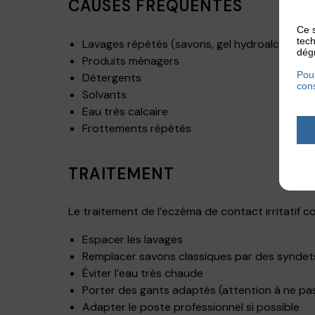
CAUSES FRÉQUENTES
Ce s
tech
Lavages répétés (savons, gel hydroalcooliqu
dégr
Produits ménagers
Pour
Détergents
cons
Solvants
Eau très calcaire
Frottements répétés
TRAITEMENT
Le traitement de l’eczéma de contact irritatif co
Espacer les lavages
Remplacer savons classiques par des syndets
Éviter l’eau très chaude
Porter des gants adaptés (attention à ne pa
Adapter le poste professionnel si possible