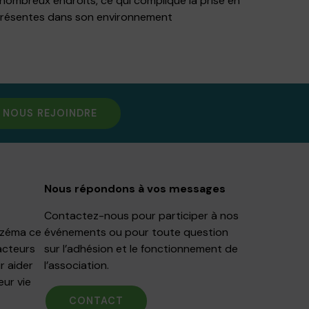
 nombreux endroits, ce qui complique la prise en
nt présentes dans son environnement
NOUS REJOINDRE
Nous répondons à vos messages
Contactez-nous pour participer à nos
Eczéma ce
événements ou pour toute question
acteurs
sur l’adhésion et le fonctionnement de
r aider
l’association.
eur vie
CONTACT