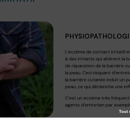
PHYSIOPATHOLOGI
L’eczéma de contact irritatif 
à des irritants qui altèrent la
de réparation de la barrière cu
la peau. Ceci risquant d’entrete
la barrière cutanée induit un p
peau, ce qui déclenche une in
C’est un eczéma très fréquent 
agents d’entretien par exempl
Tout 