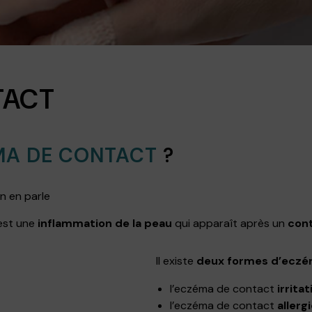
TACT
MA DE CONTACT
?
n en parle
est une
inflammation de la peau
qui apparaît après un
cont
Il existe
deux formes d’eczé
l’eczéma de contact
irritat
l’eczéma de contact
allerg