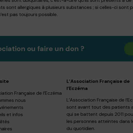
nes sont ubiquitaires, c’est-à-dire qu’ils sont présents à de
nts sont allergiques à plusieurs substances ; si celles-ci so
’est pas toujours possible.
ociation ou faire un don ?
site
L’Association Française de
l’Eczéma
iation Française de l’Eczéma
L’Association Française de l’
ommes nous
sont avant tout des patients 
événements
qui se battent depuis 2011 pou
ls et infos
les personnes atteintes dans l
lités
du quotidien.
naires