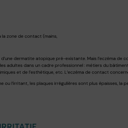
à la zone de contact (mains,
 d’une dermatite atopique pré-existante. Mais l’eczéma de c
adultes dans un cadre professionnel : métiers du bâtiment, d
himiques et de l’esthétique, etc. L’eczéma de contact concerne, 
e ou l’irritant, les plaques irrégulières sont plus épaisses, la
IRRITATIF