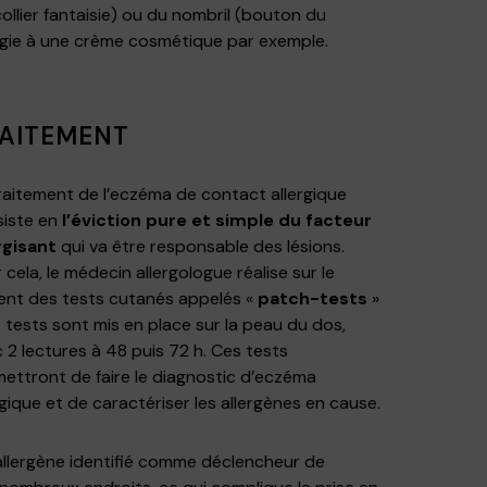
ollier fantaisie) ou du nombril (bouton du
ergie à une crème cosmétique par exemple.
.
AITEMENT
raitement de l’eczéma de contact allergique
siste en
l’éviction pure et simple du facteur
rgisant
qui va être responsable des lésions.
 cela, le médecin allergologue réalise sur le
ent des tests cutanés appelés «
patch-tests
»
s tests sont mis en place sur la peau du dos,
 2 lectures à 48 puis 72 h. Ces tests
ettront de faire le diagnostic d’eczéma
rgique et de caractériser les allergènes en cause.
l’allergène identifié comme déclencheur de