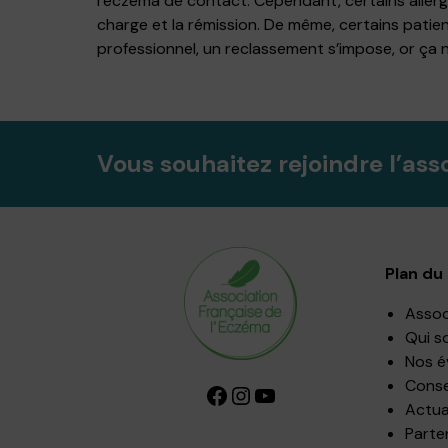
l’eczéma de contact. Cependant, certains allergè
charge et la rémission. De même, certains patie
professionnel, un reclassement s’impose, or ça n
Vous souhaitez rejoindre l’ass
Plan du 
Assoc
Qui s
Nos 
Consei
Facebook
Instagram
YouTube
Actua
Parte