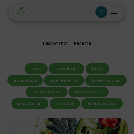
L'association
Recette
tous
actualités
bébé
éducation
événements
la recherche
les médecins
nos conseils
prévention
recette
témoignages