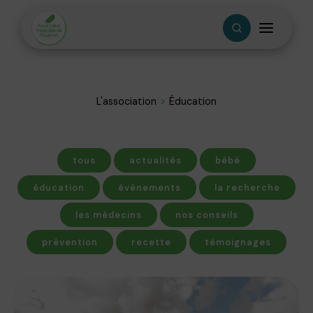
L'association
Éducation
tous
actualités
bébé
éducation
événements
la recherche
les médecins
nos conseils
prévention
recette
témoignages