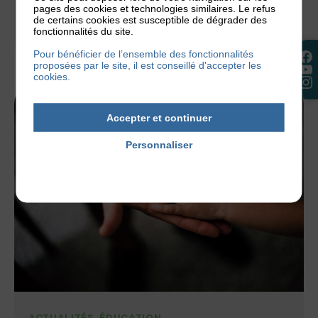
pages des cookies et technologies similaires. Le refus
par...
de certains cookies est susceptible de dégrader des
fonctionnalités du site.
17 février 2022
Pour bénéficier de l’ensemble des fonctionnalités
proposées par le site, il est conseillé d'accepter les
cookies.
Accepter et continuer
Personnaliser
Politique de confidentialité
ACTUALITÉS
,
ÉDUCATION