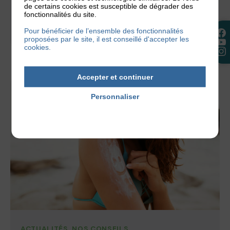
poussée d’eczéma. C’est tout le paradoxe de
de certains cookies est susceptible de dégrader des
fonctionnalités du site.
l’hygiène quand on a...
Pour bénéficier de l’ensemble des fonctionnalités
proposées par le site, il est conseillé d'accepter les
2 juillet 2026
cookies.
Accepter et continuer
Personnaliser
Politique de confidentialité
ACTUALITÉS
,
NOS CONSEILS