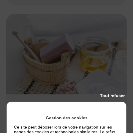
Tout refuser
ACTUALITÉS
,
NOS CONSEILS
QUEL SAVON ET QUEL PH CHOISIR EN CAS
Gestion des cookies
D’ECZÉMA ?
Ce site peut déposer lors de votre navigation sur les
Un savon mal choisi peut suffire à déclencher une
pages des cookies et technologies similaires. Le refus