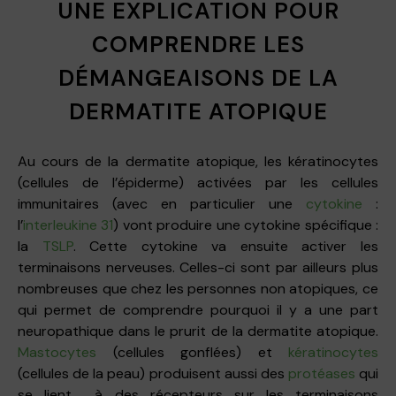
UNE EXPLICATION POUR
COMPRENDRE LES
DÉMANGEAISONS DE LA
DERMATITE ATOPIQUE
Au cours de la dermatite atopique, les kératinocytes
(cellules de l’épiderme) activées par les cellules
immunitaires (avec en particulier une
cytokine
:
l’
interleukine 31
) vont produire une cytokine spécifique :
la
TSLP
. Cette cytokine va ensuite activer les
terminaisons nerveuses. Celles-ci sont par ailleurs plus
nombreuses que chez les personnes non atopiques, ce
qui permet de comprendre pourquoi il y a une part
neuropathique dans le prurit de la dermatite atopique.
Mastocytes
(cellules gonflées) et
kératinocytes
(cellules de la peau) produisent aussi des
protéases
qui
se lient à des récepteurs sur les terminaisons