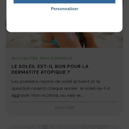
Personnaliser
Politique de confidentialité
ACTUALITÉS
,
NOS CONSEILS
LE SOLEIL EST-IL BON POUR LA
DERMATITE ATOPIQUE ?
Les premiers rayons de soleil arrivent et la
question revient chaque année : le soleil va-t-il
aggraver mon eczéma, ou vais-je...
5 juin 2026