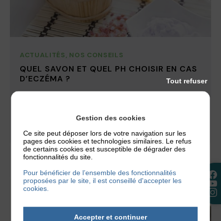
ACTUALITÉS
,
NOS CONSEILS
QUEL SAVON ET QUEL PH CHOISIR EN CAS
D’ECZÉMA ?
Tout refuser
Un savon mal choisi peut suffire à déclencher une
poussée d’eczéma. C’est tout le paradoxe de
l’hygiène quand on a...
Gestion des cookies
Ce site peut déposer lors de votre navigation sur les
2 juillet 2026
pages des cookies et technologies similaires. Le refus
de certains cookies est susceptible de dégrader des
fonctionnalités du site.
Pour bénéficier de l’ensemble des fonctionnalités
proposées par le site, il est conseillé d'accepter les
cookies.
Accepter et continuer