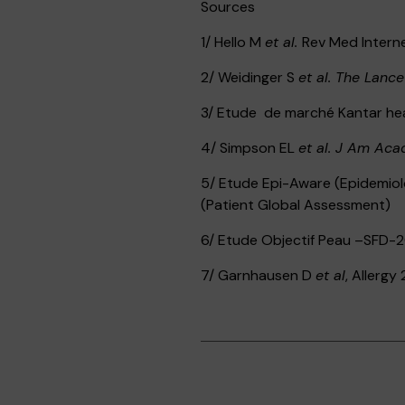
Sources
1/ Hello M
et al.
Rev Med Interne
2/ Weidinger S
et al. The Lanc
3/ Etude de marché Kantar heal
4/ Simpson EL
et al. J Am Ac
5/ Etude Epi-Aware (Epidemiol
(Patient Global Assessment)
6/ Etude Objectif Peau –SFD-
7/ Garnhausen D
et al
, Allergy