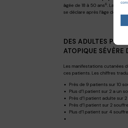
cons
6
âgée de 18 à 50 ans
. La mala
se déclare après l’âge de 20 a
DES ADULTES PRISO
ATOPIQUE SÉVÈRE 
Les manifestations cutanées de
ces patients. Les chiffres trad
Près de 9 patients sur 10 
Plus d’1 patient sur 2 a un 
Près d’1 patient adulte sur 
Près d’1 patient sur 2 souff
Plus d’1 patient sur 4 souffr