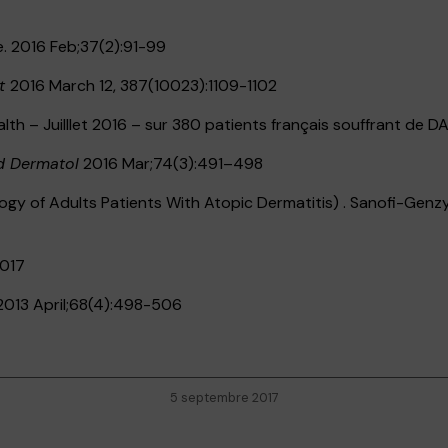
. 2016 Feb;37(2):91-99
et
2016 March 12, 387(10023):1109-1102
th – Juilllet 2016 – sur 380 patients français souffrant de D
ad Dermatol
2016 Mar;74(3):491–498
ogy of Adults Patients With Atopic Dermatitis) . Sanofi-Ge
2017
 2013 April;68(4):498-506
5 septembre 2017