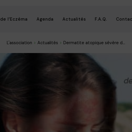
 de l’Eczéma
Agenda
Actualités
F.A.Q.
Conta
L'association
Actualités
Dermatite atopique sévère d...