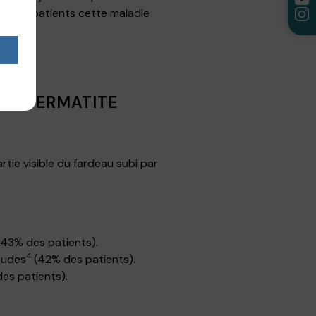
0% des patients cette maladie
 LA DERMATITE
tie visible du fardeau subi par
43% des patients).
4
études
(42% des patients).
es patients).