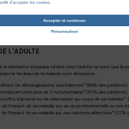
eillé d'accepter les cookies.
die débute généralement dans la petite enfance, mais chez 2
7
ns
.
Accepter et continuer
Personnaliser
NNIERS D’UNE PEAU À VIF À CAUSE DE
DE L’ADULTE
 la dermatite atopique sévère chez l’adulte ne sont que la par
uisant le fardeau de la maladie sont éloquents :
4
souffrent de démangeaisons quotidiennes
(86% des patients).
4
sommeil perturbé plus de 5 nuits/semaine
(55% des patients).
4
2 souffre d’anxiété ou de dépression au cours de sa maladie
(
re de l’impact de sa maladie sur sa vie professionnelle ou ses 
4
e de l’impact de sa maladie sur ses relations affectives
(27% d