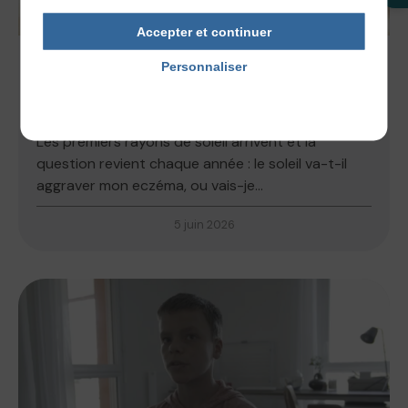
Accepter et continuer
Personnaliser
ACTUALITÉS
,
NOS CONSEILS
Politique de confidentialité
LE SOLEIL EST-IL BON POUR LA
DERMATITE ATOPIQUE ?
Les premiers rayons de soleil arrivent et la
question revient chaque année : le soleil va-t-il
aggraver mon eczéma, ou vais-je...
5 juin 2026