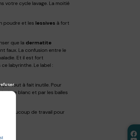
s votre cycle lavage. La moitié
n poudre et les
lessives
à fort
enser que la
dermatite
ment faux. La confusion entre le
adie. Et il est fort
e labyrinthe. Le label :
que tout à fait inutile. Pour
refuser
inaigre blanc et par les balles
est beaucoup de travail pour
st