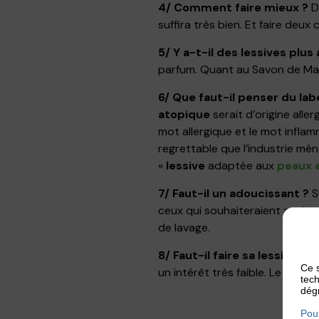
4/ Comment faire mieux ?
D
suffira très bien. Et faire deux 
5/ Y a-t-il des lessives plus
parfum. Quant au Savon de Marse
6/ Que faut-il penser du lab
atopique
serait d’origine aller
mot allergique et le mot inflam
regrettable que l’industrie mén
«
lessive
adaptée aux
peaux 
7/ Faut-il un adoucissant ?
S
ceux qui souhaiteraient avoir u
de lavage.
8/ Faut-il faire sa lessive s
Ce s
un intérêt très faible. Le cœur
tech
dégr
Pour