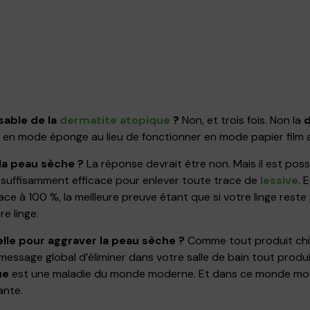
nsable de la
dermatite atopique
?
Non, et trois fois. Non la
d
en mode éponge au lieu de fonctionner en mode papier film a
 la peau sèche ?
La réponse devrait être non. Mais il est possi
st suffisamment efficace pour enlever toute trace de
lessive
. 
cace à 100 %, la meilleure preuve étant que si votre linge rest
e linge.
elle pour aggraver la peau sèche ?
Comme tout produit chim
 message global d’éliminer dans votre salle de bain tout produi
ue
est une maladie du monde moderne. Et dans ce monde mod
ante.