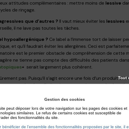
eux attitudes complémentaires : mettre moins de
lessive
dan
cycles de rinçage.
 agressives que d’autres ?
Il vaut mieux éviter les
lessives
e
ille, il ne lave pas toutes les tâches.
el hypoallergénique ?
Ce label a l’immense tort de laisser p
gique, et qu’il faudrait éviter les allergènes. Ceci est parfaite
matoire est le premier obstacle de compréhension de cette mal
agère ne tienne pas compte des difficultés des patients dans c
atopiques
«
serait largement plus cohérent.
ûrement pas. Puisqu’il s’agit encore une fois d’un produit chimi
Tout 
n contact plus doux, l’adoucissant peut être remplacé par le v
Gestion des cookies
oit même ?
Cette pratique est à la mode, mais sincèrement c’
ite peut déposer lors de votre navigation sur les pages des cookies et
 du problème n’est vraiment pas là.
nologies similaires. Le refus de certains cookies est susceptible de
ader des fonctionnalités du site.
 bénéficier de l’ensemble des fonctionnalités proposées par le site, il e