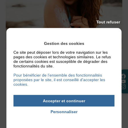
Tout refuser
Gestion des cookies
Ce site peut déposer lors de votre navigation sur les
pages des cookies et technologies similaires. Le refus
ACTUALITÉS
,
NOS CONSEILS
de certains cookies est susceptible de dégrader des
fonctionnalités du site.
LE SOLEIL EST-IL BON POUR LA
DERMATITE ATOPIQUE ?
Pour bénéficier de l’ensemble des fonctionnalités
proposées par le site, il est conseillé d'accepter les
Les premiers rayons de soleil arrivent et la
cookies.
question revient chaque année : le soleil va-t-il
aggraver mon eczéma, ou vais-je...
Accepter et continuer
5 juin 2026
Personnaliser
Politique de confidentialité