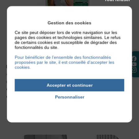
Gestion des cookies
Ce site peut déposer lors de votre navigation sur les
pages des cookies et technologies similaires. Le refus
de certains cookies est susceptible de dégrader des
fonctionnalités du site.
Pour bénéficier de l’ensemble des fonctionnalités
proposées par le site, il est conseillé d'accepter les
Le magazine aborde également
toute l’actualité
cookies.
concernant la maladie
ainsi que
les conseils pour
mieux vivre avec son eczéma
au quotidien à travers
Accepter et continuer
des interviews, des reportages, mais aussi des recettes
de cuisine adaptées.
Personnaliser
Politique de confidentialité