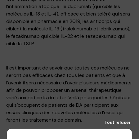
l’inflammation atopique : le dupilumab (qui cible les
molécules IL-13 et IL-4), efficace et bien toléré qui sera
disponible en pharmacie en 2019, les anticorps qui
ciblent la molécule IL-13 (tralokinumab et lebrikizumab),
le fezakinumab qui cible lIL-22 et le tezepekumab qui
cible la TSLP.
Il est important de savoir que toutes ces molécules ne
seront pas efficaces chez tous les patients et que à
l’avenir il sera nécessaire d’avoir plusieurs médicaments
afin de pouvoir proposer un arsenal thérapeutique
varié aux patients du futur. Voilà pourquoi les hôpitaux
qui s’occupent de patients de DA participent aux
essais cliniques des nouvelles molécules à l’essai qui
feront les traitements de demain.
Tout refuser