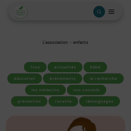
L'association
enfants
tous
actualités
bébé
éducation
événements
la recherche
les médecins
nos conseils
prévention
recette
témoignages