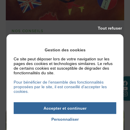
Tout refuser
NOS CONSEILS
COMMENT PRÉPARER SES VACANCES AVEC
SA DERMATITE ATOPIQUE ?
Gestion des cookies
La préparation d’un voyage à l’étranger est
Ce site peut déposer lors de votre navigation sur les
primordiale pour le bien-être des patients
pages des cookies et technologies similaires. Le refus
atopiques. Voici nos différents conseils, pour
de certains cookies est susceptible de dégrader des
fonctionnalités du site.
préparer...
Pour bénéficier de l’ensemble des fonctionnalités
proposées par le site, il est conseillé d'accepter les
21 juillet 2017
cookies.
Accepter et continuer
Personnaliser
Politique de confidentialité