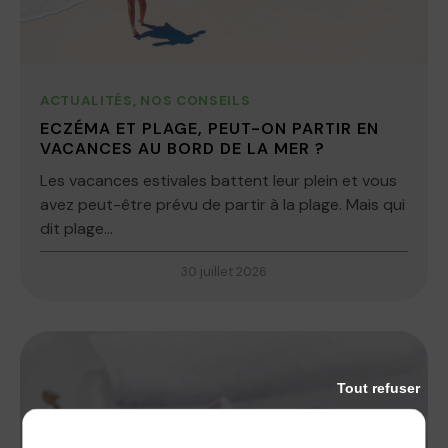
ACTUALITÉS
,
NOS CONSEILS
ECZÉMA ET PLAGE, PEUT-ON PARTIR EN
VACANCES AU BORD DE LA MER ?
Les vacances estivales battent leur plein et vous
avez peut-être prévu de partir à la plage. Mais qui
dit plage...
30 juillet 2026
Tout refuser