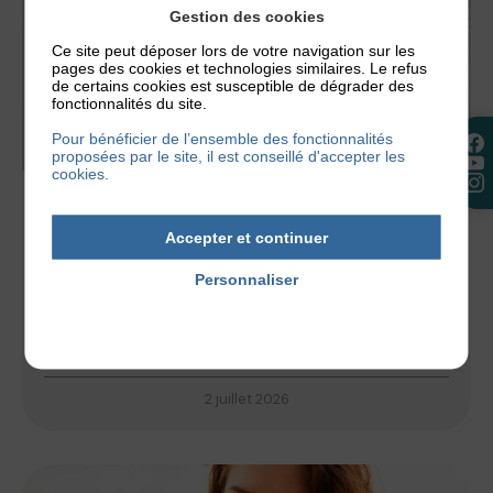
Gestion des cookies
Ce site peut déposer lors de votre navigation sur les
pages des cookies et technologies similaires. Le refus
de certains cookies est susceptible de dégrader des
fonctionnalités du site.
Pour bénéficier de l’ensemble des fonctionnalités
proposées par le site, il est conseillé d'accepter les
cookies.
ACTUALITÉS
,
NOS CONSEILS
Accepter et continuer
QUEL SAVON ET QUEL PH CHOISIR EN CAS
D’ECZÉMA ?
Personnaliser
Un savon mal choisi peut suffire à déclencher une
Politique de confidentialité
poussée d’eczéma. C’est tout le paradoxe de
l’hygiène quand on a...
2 juillet 2026