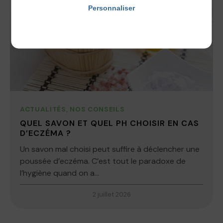
Personnaliser
Politique de confidentialité
ACTUALITÉS
,
NOS CONSEILS
QUEL SAVON ET QUEL PH CHOISIR EN CAS
D’ECZÉMA ?
Un savon mal choisi peut suffire à déclencher une
poussée d’eczéma. C’est tout le paradoxe de
l’hygiène quand on a...
2 juillet 2026