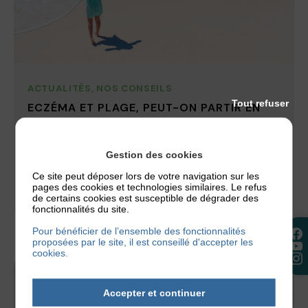
ACTUALITÉS
,
NOS CONSEILS
Tout refuser
ECZÉMA ET PLAGE, PEUT-ON PARTIR EN
VACANCES AU BORD DE LA MER ?
Les vacances estivales battent leur plein et vous
Gestion des cookies
avez peut-être prévu de partir à la plage. Mais qui
dit plage...
Ce site peut déposer lors de votre navigation sur les
pages des cookies et technologies similaires. Le refus
de certains cookies est susceptible de dégrader des
30 juillet 2026
fonctionnalités du site.
Pour bénéficier de l’ensemble des fonctionnalités
proposées par le site, il est conseillé d'accepter les
cookies.
Accepter et continuer