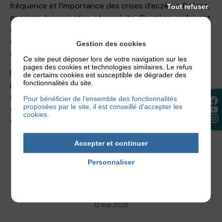
fréquence et l’importance des crises d’eczéma. Pollens,
Tout refuser
acariens, transpiration et produits d’hygiène, en faisant
des choix adaptés, la peau sera moins en contact avec
ces facteurs déclenchants. Les crises d’eczéma seront
Gestion des cookies
alors moins nombreuses.
Ce site peut déposer lors de votre navigation sur les
pages des cookies et technologies similaires. Le refus
L’Association Française de l’Eczéma est à vos côtés
de certains cookies est susceptible de dégrader des
fonctionnalités du site.
pour vous informer sur la maladie et sur les dernières
avancées des scientifiques. Découvrez des conseils à
Pour bénéficier de l’ensemble des fonctionnalités
proposées par le site, il est conseillé d'accepter les
appliquer dans la vie de tous les jours pour limiter
cookies.
concrètement l’impact de la dermatite atopique.
Accepter et continuer
Personnaliser
Politique de confidentialité
12 mai 2025