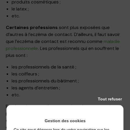
produits cosmétiques ;
le latex ;
etc.
Certaines professions
sont plus exposées que
d’autres à l’eczéma de contact. D’ailleurs, il faut savoir
que l’eczéma de contact est reconnu comme
maladie
professionnelle
. Les professionnels qui en souffrent le
plus sont :
les professionnels de la santé ;
les coiffeurs ;
les professionnels du bâtiment ;
les agents d’entretien ;
etc.
Tout refuser
En résumé, reconnaître un eczéma de contact, c’est
prêter attention aux signes physiques. C’est aussi se
demander à quels produits ces zones du corps ont pu
Gestion des cookies
être exposées.
Ce site peut déposer lors de votre navigation sur les