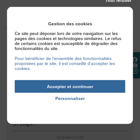
Tout refuser
Gestion des cookies
Ce site peut déposer lors de votre navigation sur les
pages des cookies et technologies similaires. Le refus
de certains cookies est susceptible de dégrader des
fonctionnalités du site.
Pour bénéficier de l’ensemble des fonctionnalités
proposées par le site, il est conseillé d'accepter les
cookies.
ACTUALITÉS
,
NOS CONSEILS
Accepter et continuer
ECZÉMA ET PLAGE, PEUT-ON PARTIR EN
VACANCES AU BORD DE LA MER ?
Personnaliser
Politique de confidentialité
Les vacances estivales battent leur plein et vous
avez peut-être prévu de partir à la plage. Mais qui
dit plage...
30 juillet 2026