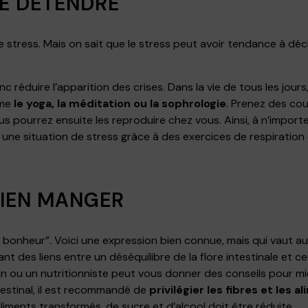
SE DÉTENDRE
e stress. Mais on sait que le stress peut avoir tendance à dé
c réduire l’apparition des crises. Dans la vie de tous les jo
mme
le yoga, la méditation ou la sophrologie
. Prenez des co
s pourrez ensuite les reproduire chez vous. Ainsi, à n’import
une situation de stress grâce à des exercices de respiration
 BIEN MANGER
u bonheur”. Voici une expression bien connue, mais qui vaut au
ant des liens entre un déséquilibre de la flore intestinale et c
 ou un nutritionniste peut vous donner des conseils pour mi
testinal, il est recommandé de
privilégier les fibres et les
iments transformés, de sucre et d’alcool doit être réduite.