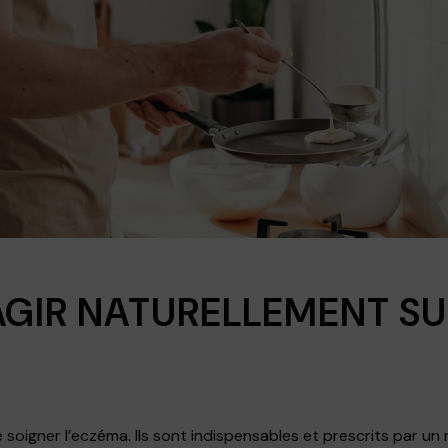
GIR NATURELLEMENT S
soigner l’eczéma. Ils sont indispensables et prescrits par un