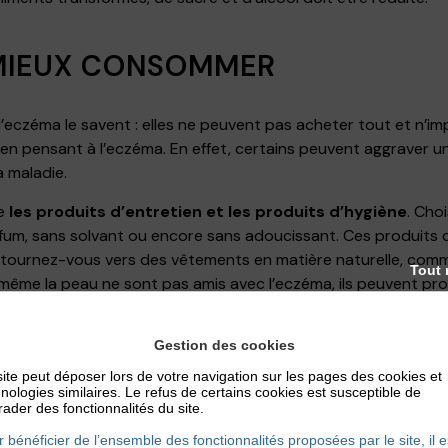
 MIEUX CONSOMMER
’eczéma le savent : elles ne peuvent pas acheter tout et n’im
en pensant à l’eczéma. En effet, certains peuvent aggraver u
a maladie.
ve
les produits d’entretien et les produits d’hygiène
. Cho
fum, sans solvant ou encore sans adoucissant. Ces produits
 tournez-vous vers des vêtements en matière naturelle, comme l
Tout 
à même la peau ne sont pas amis avec l’eczéma, ils peuvent 
Gestion des cookies
PRÉVENIR
ite peut déposer lors de votre navigation sur les pages des cookies et
nologies similaires. Le refus de certains cookies est susceptible de
ader des fonctionnalités du site.
ite atopique, on le sait, certaines situations présentent dav
 bénéficier de l’ensemble des fonctionnalités proposées par le site, il e