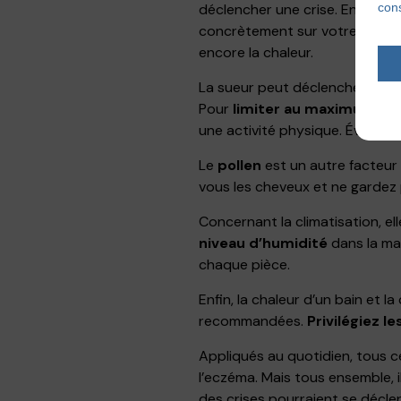
cons
déclencher une crise. En faisan
concrètement sur votre eczéma.
encore la chaleur.
La sueur peut déclencher des cr
Pour
limiter au maximum la 
une activité physique. Évitez é
Le
pollen
est un autre facteur
vous les cheveux et ne gardez
Concernant la climatisation, ell
niveau d’humidité
dans la ma
chaque pièce.
Enfin, la chaleur d’un bain et 
recommandées.
Privilégiez l
Appliqués au quotidien, tous c
l’eczéma. Mais tous ensemble, i
des crises pourraient se décle