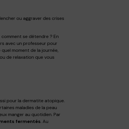
clencher ou aggraver des crises
urs, comment se détendre ? En
urs avec un professeur pour
e quel moment de la journée,
 ou de relaxation que vous
ssi pour la dermatite atopique.
ertaines maladies de la peau
eux manger au quotidien. Par
 aliments fermentés
. Au