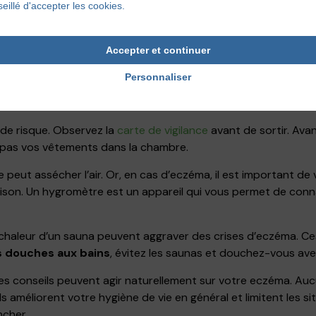
eillé d'accepter les cookies.
t de la prévention et en évitant de vous retrouver dans ces s
 Ces situations concernent par exemple la transpiration, le po
Accepter et continuer
ises d’eczéma, car elle contient, entre autres, de l’urée, des
Personnaliser
transpiration
, faites le choix de vêtements adaptés, notamm
galement de vous assoir près d’un radiateur ou derrière une vit
 de risque. Observez la
carte de vigilance
avant de sortir. Ava
 pas vos vêtements dans la chambre.
e peut assécher l’air. Or, en cas d’eczéma, il est important de 
ison. Un hygromètre est un appareil qui vous permet de conna
la chaleur d’un sauna peuvent aggraver des crises d’eczéma. C
es douches aux bains
, évitez les saunas et douchez-vous ave
es conseils peuvent agir naturellement sur votre eczéma. Auc
ls améliorent votre hygiène de vie en général et limitent les s
ncher.