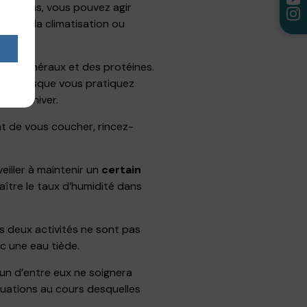
ituations, vous pouvez agir
llen, la climatisation ou
 sels minéraux et des protéines.
ent lorsque vous pratiquez
re en hiver.
nt de vous coucher, rincez-
veiller à maintenir un
certain
ître le taux d’humidité dans
es deux activités ne sont pas
c une eau tiède.
un d’entre eux ne soignera
ituations au cours desquelles