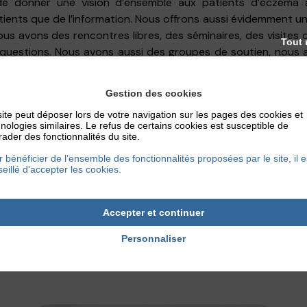
de donner une vision d’ensemble aux patients d’eczéma 
tients que de l’information. Nous offrons aussi évidemment un
ous avons des rencontres libres, des séminaires, des visites
Tout 
 questions. Nous avons aussi des groupes de soutien, nous 
 pour répondre aux questions et partager leurs expérience
d’eczéma atopique vient d’être fait et que l’on a des q
Gestion des cookies
 est d’offrir une voix unie pour les patients souffrant d’eczé
ite peut déposer lors de votre navigation sur les pages des cookies et
nologies similaires. Le refus de certains cookies est susceptible de
ader des fonctionnalités du site.
monde de l’Eczéma
.
 bénéficier de l’ensemble des fonctionnalités proposées par le site, il e
eillé d'accepter les cookies.
4 septembre 2018
Accepter et continuer
Personnaliser