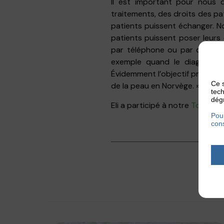
Il est important pour nous 
traitements, des droits des pa
patients puissent échanger. N
patients puissent poser leurs
par téléphone ou par courriel
exemple quand le diagnostic 
Évidemment l’objectif principal
Ce s
de la peau en Norvège. »
tech
dégr
Eli a participé à notre
Tour du 
Pour
cons