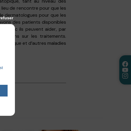
atopique, tant au niveau des
 lieu de rencontre pour que les
 de dermatologues pour que les
refuser
avons des patients disponibles
s, donc ils peuvent aider, par
uestions sur les traitements.
ma atopique et d’autres maladies
st