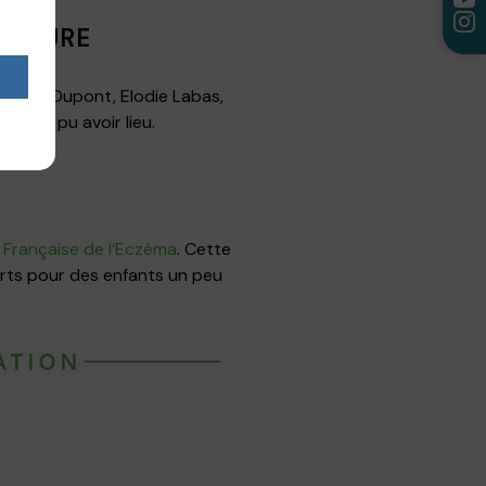
VENTURE
 Sylvie Dupont, Elodie Labas,
it pas pu avoir lieu.
n Française de l’Eczéma
. Cette
rts pour des enfants un peu