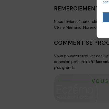
cons
REMERCIEMENTS À 
Nous tenions à remercier tout p
Céline Merhand, Florence Leandr
COMMENT SE PROCU
Vous pouvez retrouver ces his
adhésion permettra à l’
Associ
plus grands.