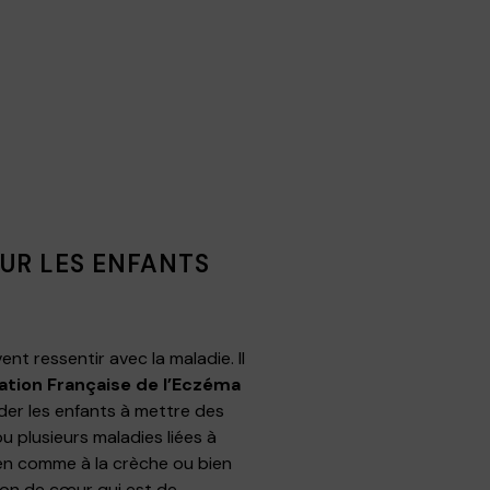
OUR LES ENFANTS
nt ressentir avec la maladie. Il
ation Française de l’Eczéma
aider les enfants à mettre des
u plusieurs maladies liées à
dien comme à la crèche ou bien
sion de cœur qui est de