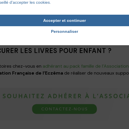
eillé d'accepter les cookies.
TOUS LES PARTICIPANTS DE CETTE A
Accepter et continuer
articulièrement: Lise Colin, Audrey Charpentier, Cyril Tesson,
Personnaliser
o et Yuanfen Xao notre illustratrice, sans qui ce projet n’aura
RER LES LIVRES POUR ENFANT ?
toires chez-vous en
adhérant au pack famille de l’Associatio
ation Française de l’Eczéma
de réaliser de nouveaux suppo