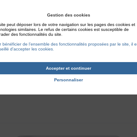
demment une bonne chose. Il ne faut pas sacrifier la
sécurité 
ts sur l’autel du tout numérique. En France nous sommes en 
Gestion des cookies
 sécurité maximale.
ite peut déposer lors de votre navigation sur les pages des cookies et
nologies similaires. Le refus de certains cookies est susceptible de
ader des fonctionnalités du site.
agréé doit d’ailleurs travailler avec un médecin, qui est le seu
 bénéficier de l’ensemble des fonctionnalités proposées par le site, il e
la donnée. Ceci, pour garantir l’application des principes fon
eillé d'accepter les cookies.
al au serment d’Hippocrate
. Attention, on ne fait pas n’i
Accepter et continuer
Personnaliser
1 août 2017