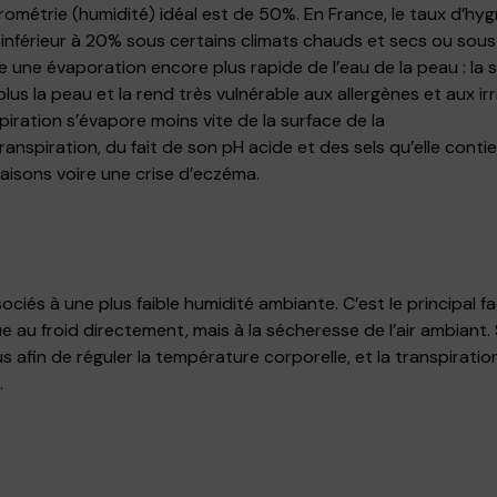
rométrie (humidité) idéal est de 50%. En France, le taux d’hy
inférieur à 20% sous certains climats chauds et secs ou sous 
une évaporation encore plus rapide de l’eau de la peau : l
lus la peau et la rend très vulnérable aux allergènes et aux irri
spiration s’évapore moins vite de la surface de la
anspiration, du fait de son pH acide et des sels qu’elle contie
isons voire une crise d’eczéma.
sociés à une plus faible humidité ambiante. C’est le principal f
e au froid directement, mais à la sécheresse de l’air ambiant.
 afin de réguler la température corporelle, et la transpiration
.