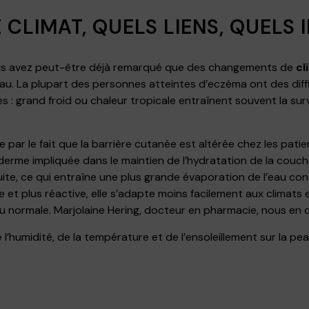
 CLIMAT, QUELS LIENS, QUELS 
s avez peut-être déjà remarqué que des changements de
cl
peau. La plupart des personnes atteintes d’eczéma ont des diff
s : grand froid ou chaleur tropicale entraînent souvent la su
e par le fait que la barrière cutanée est altérée chez les pati
iderme impliquée dans le maintien de l’hydratation de la couche
ite, ce qui entraîne une plus grande évaporation de l’eau co
ile et plus réactive, elle s’adapte moins facilement aux clim
 normale. Marjolaine Hering, docteur en pharmacie, nous en di
 l’humidité, de la température et de l’ensoleillement sur la pe