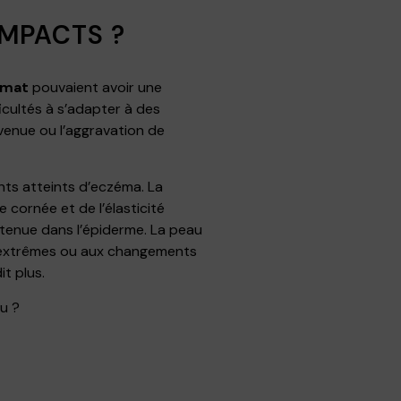
IMPACTS ?
imat
pouvaient avoir une
icultés à s’adapter à des
rvenue ou l’aggravation de
ents atteints d’eczéma. La
 cornée et de l’élasticité
ntenue dans l’épiderme. La peau
ats extrêmes ou aux changements
t plus.
au ?