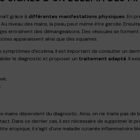
naît grâce à
différentes manifestations physiques
. En p
 Au niveau des mains, la peau peut même être gercée. Ensuite
ges entraînent des démangeaisons. Des vésicules se forment
croûtes apparaissent ainsi que des squames.
es symptômes d’eczéma, il est important de consulter un der
valider le diagnostic et proposer un
traitement adapté
. Il e
ue;
;
s mains dépendent du diagnostic. Ainsi, on ne traite pas de
ct. Dans ce dernier cas, il est nécessaire de supprimer le p
te atopique, il s’agit d’une maladie cutanée inflammatoire li