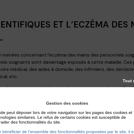
IENTIFIQUES ET L’ECZÉMA DES 
L
 menées concernant l’eczéma des mains des personnels soign
onnels soignants sont davantage exposés à cette maladie. Ces
ire médical, des aides à domicile, des infirmiers, des dentist
al, etc.
Tout 
nnels soignants ont été suivis dans un
hôpital en Suisse
. Ces 
ères et de 41 autres personnels soignants. Sur les 118 infirmiè
nte
et 34 % une combinaison de dermatite de contact irritante
Gestion des cookies
ite peut déposer lors de votre navigation sur les pages des cookies et
au sein de l’
hôpital Ibn-Sina de Rabat
sur 190 personnels de 
nologies similaires. Le refus de certains cookies est susceptible de
u un questionnaire, 51 % d’entre eux ont déclaré des
signes c
ader des fonctionnalités du site.
traduisent par :
 bénéficier de l’ensemble des fonctionnalités proposées par le site, il e