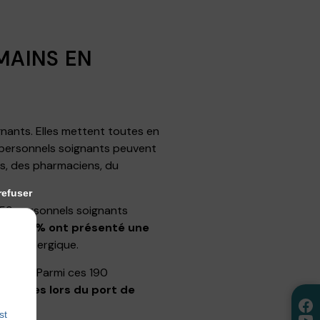
MAINS EN
ants. Elles mettent toutes en
 personnels soignants peuvent
es, des pharmaciens, du
refuser
159 personnels soignants
res,
66 % ont présenté une
 et allergique.
santé. Parmi ces 190
liniques lors du port de
st