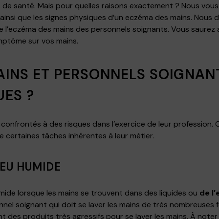
s de santé. Mais pour quelles raisons exactement ? Nous vou
 ainsi que les signes physiques d’un eczéma des mains. Nous 
de l’eczéma des mains des personnels soignants. Vous saurez 
ymptôme sur vos mains.
INS ET PERSONNELS SOIGNANT
UES ?
confrontés à des risques dans l’exercice de leur profession. 
e certaines tâches inhérentes à leur métier.
IEU HUMIDE
umide lorsque les mains se trouvent dans des liquides ou
de l
onnel soignant qui doit se laver les mains de très nombreuses fo
nt des produits très agressifs pour se laver les mains. À noter 