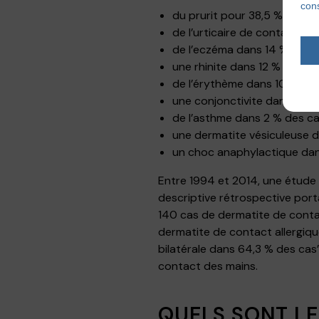
cons
du prurit pour 38,5 % des ca
de l’urticaire de contact po
de l’eczéma dans 14 % des c
une rhinite dans 12 % des cas
de l’érythème dans 10 % des
une conjonctivite dans 6 % 
de l’asthme dans 2 % des ca
une dermatite vésiculeuse d
un choc anaphylactique dan
Entre 1994 et 2014, une étud
descriptive rétrospective port
140 cas de dermatite de contac
dermatite de contact allergiqu
bilatérale dans 64,3 % des ca
contact des mains.
QUELS SONT LE