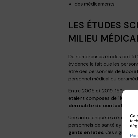
des médicaments.
LES ÉTUDES SC
MILIEU MÉDICA
De nombreuses études ont été
évidence le fait que les pers
être des personnels de laborato
personnel médical ou paramédic
Entre 2005 et 2019, 159 perso
étaient composés de 118 infirmi
dermatite de contact irrita
Ce s
Une autre enquête a été menée 
tech
personnels de santé ayant reç
dégr
gants en latex
. Ces signes se 
Pour