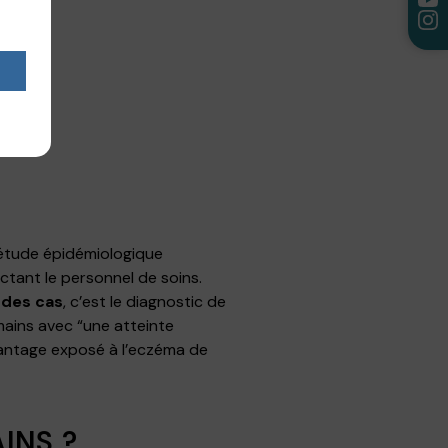
ne étude épidémiologique
ctant le personnel de soins.
 des cas
, c’est le diagnostic de
mains avec “une atteinte
vantage exposé à l’eczéma de
INS ?