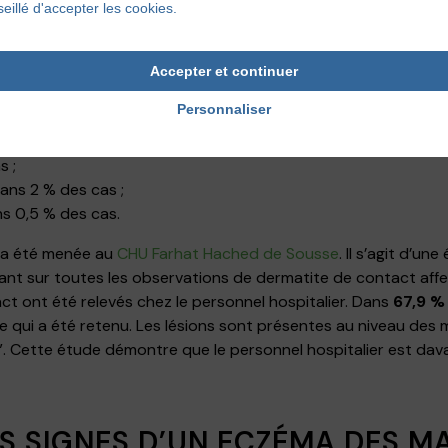
eillé d'accepter les cookies.
s ;
ur 15 % des cas ;
as ;
Accepter et continuer
 ;
Personnaliser
 cas ;
des cas ;
s ;
ans 2 % des cas ;
s 0,5 % des cas.
e a été menée au
CHU Farhat Hached de Sousse
. Il s’agit d’u
ant sur toutes les observations de dermatite de contact affe
t ont été relevés chez le personnel hospitalier. Dans
67,9 %
e qui a été retenu. Les lésions sont présentes au niveau des 
s”. Cette étude démontre que le personnel hospitalier est da
S SIGNES D’UN ECZÉMA DES MA