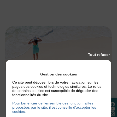
Tout refuser
Gestion des cookies
ACTUALITÉS
,
NOS CONSEILS
Ce site peut déposer lors de votre navigation sur les
pages des cookies et technologies similaires. Le refus
ECZÉMA ET PLAGE, PEUT-ON PARTIR EN
de certains cookies est susceptible de dégrader des
VACANCES AU BORD DE LA MER ?
fonctionnalités du site.
Les vacances estivales battent leur plein et vous
Pour bénéficier de l’ensemble des fonctionnalités
avez peut-être prévu de partir à la plage. Mais qui
proposées par le site, il est conseillé d'accepter les
cookies.
dit plage...