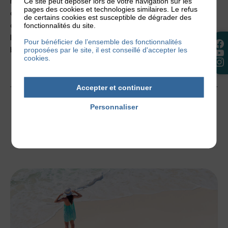
rendez-vous chez un médecin généraliste ou un
Ce site peut déposer lors de votre navigation sur les
pages des cookies et technologies similaires. Le refus
dermatologue permet de poser le bon diagnostic. De
de certains cookies est susceptible de dégrader des
cette manière, les patients bénéficient des traitements
fonctionnalités du site.
les plus adaptés et de tout le soutien dont ils ont
Pour bénéficier de l’ensemble des fonctionnalités
besoin pour vivre avec cette maladie.
proposées par le site, il est conseillé d'accepter les
cookies.
Accepter et continuer
14 mars 2023
Personnaliser
Politique de confidentialité