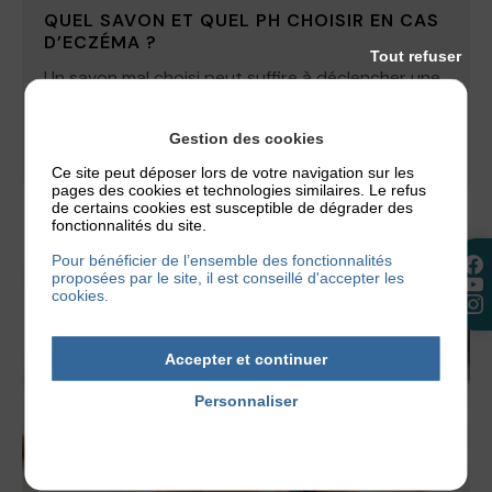
QUEL SAVON ET QUEL PH CHOISIR EN CAS
D’ECZÉMA ?
Tout refuser
Un savon mal choisi peut suffire à déclencher une
poussée d’eczéma. C’est tout le paradoxe de
l’hygiène quand on a...
Gestion des cookies
Ce site peut déposer lors de votre navigation sur les
2 juillet 2026
pages des cookies et technologies similaires. Le refus
de certains cookies est susceptible de dégrader des
fonctionnalités du site.
Pour bénéficier de l’ensemble des fonctionnalités
proposées par le site, il est conseillé d'accepter les
cookies.
Accepter et continuer
Personnaliser
Politique de confidentialité