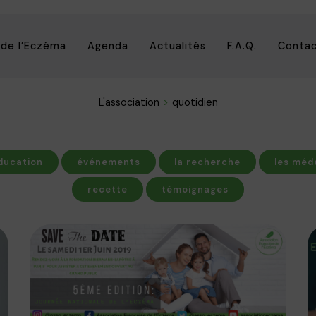
 de l’Eczéma
Agenda
Actualités
F.A.Q.
Conta
L'association
quotidien
ducation
événements
la recherche
les méd
recette
témoignages