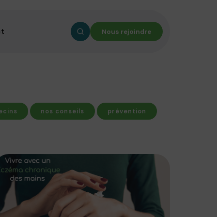
ct
Nous rejoindre
ecins
nos conseils
prévention