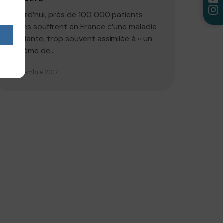
Aujourd’hui, près de 100 000 patients
adultes souffrent en France d’une maladie
invalidante, trop souvent assimilée à « un
problème de...
5 septembre 2017