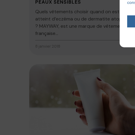
PEAUX SENSIBLES
cons
Quels vêtements choisir quand on est
atteint d’eczéma ou de dermatite atopique
? MAYWAY, est une marque de vêtements
française...
8 janvier 2018