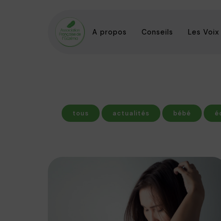
A propos
Conseils
Les Voix
tous
actualités
bébé
é