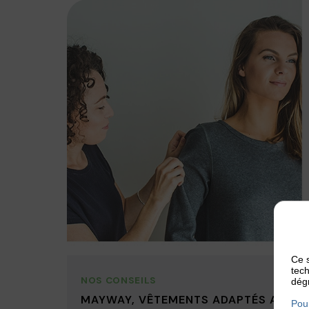
Ce s
tech
NOS CONSEILS
dégr
MAYWAY, VÊTEMENTS ADAPTÉS AUX
Pour