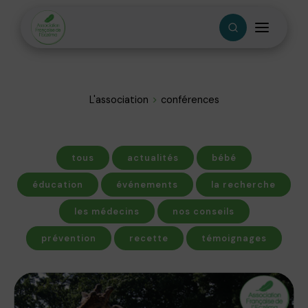
L'association
conférences
tous
actualités
bébé
éducation
événements
la recherche
les médecins
nos conseils
prévention
recette
témoignages