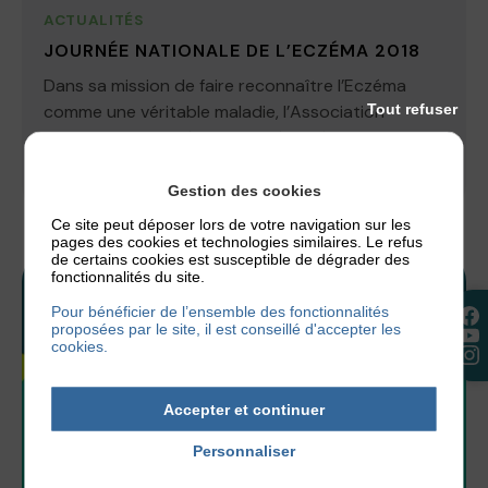
ACTUALITÉS
JOURNÉE NATIONALE DE L’ECZÉMA 2018
Dans sa mission de faire reconnaître l’Eczéma
Tout refuser
comme une véritable maladie, l’Association
Française de l’Eczéma a publié en février dernier...
4 avril 2018
Gestion des cookies
Ce site peut déposer lors de votre navigation sur les
pages des cookies et technologies similaires. Le refus
de certains cookies est susceptible de dégrader des
fonctionnalités du site.
Pour bénéficier de l’ensemble des fonctionnalités
proposées par le site, il est conseillé d'accepter les
cookies.
Accepter et continuer
Personnaliser
Politique de confidentialité