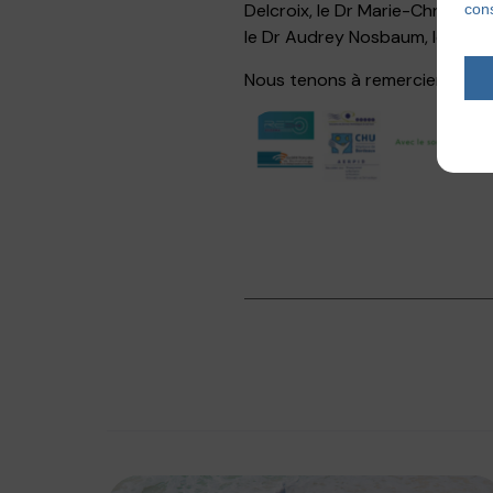
Delcroix, le Dr Marie-Christine
cons
le Dr Audrey Nosbaum, le Dr Pau
Nous tenons à remercier vivem