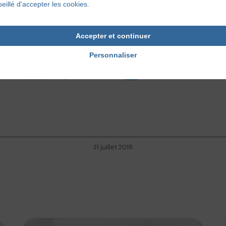
 FerrierLe Bouedec, le Dr Catherine Goujon, le Dr Florence Hacar
eillé d'accepter les cookies.
line Pralong, Séverine Valette et Virginie Verdu.
ent tous nos partenaires :
Accepter et continuer
Personnaliser
31 juillet 2018