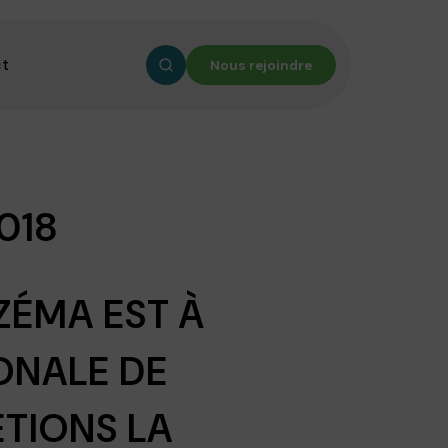
ct
Nous rejoindre
018
ZÉMA EST À
IONALE DE
ÊTIONS LA