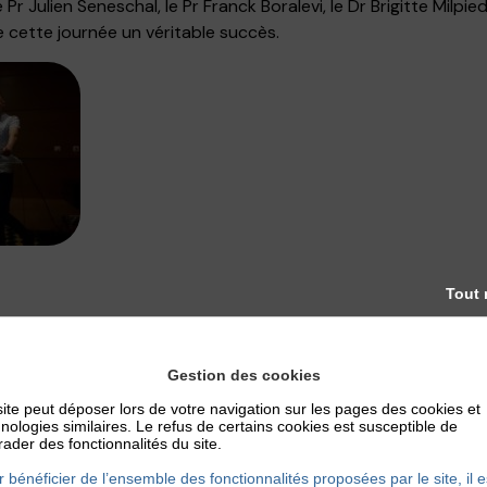
r Julien Seneschal, le Pr Franck Boralevi, le Dr Brigitte Milpi
e cette journée un véritable succès.
Tout 
ma à Lyon
sé pour accueillir les patients et aborder tous les sujets liés 
Gestion des cookies
les facteurs déclenchants et les bons gestes au quotidien. Cett
ite peut déposer lors de votre navigation sur les pages des cookies et
r les avancées thérapeutiques, les traitements et leur prise e
nologies similaires. Le refus de certains cookies est susceptible de
égion Rhône-Alpes Auvergne se sont investis pour répondre 
ader des fonctionnalités du site.
er le Pr Frédéric Bérard, le Dr Magali Bourrel Bouttaz, le Pr F
 bénéficier de l’ensemble des fonctionnalités proposées par le site, il e