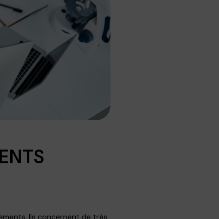
IENTS
tements. Ils concernent de très