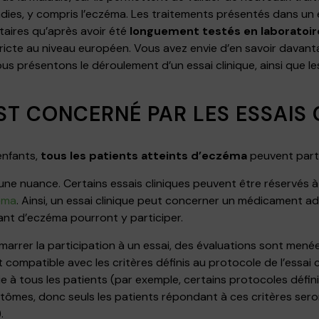
ies, y compris l’eczéma. Les traitements présentés dans un e
taires qu’après avoir été
longuement testés en laboratoir
ricte au niveau européen. Vous avez envie d’en savoir davantag
 présentons le déroulement d’un essai clinique, ainsi que les
EST CONCERNÉ PAR LES ESSAIS 
enfants,
tous les patients atteints d’eczéma
peuvent parti
une nuance. Certains essais cliniques peuvent être réservés à
éma
. Ainsi, un essai clinique peut concerner un médicament ad
rant d’eczéma pourront y participer.
marrer la participation à un essai, des évaluations sont mené
est compatible avec les critères définis au protocole de l’essai c
e à tous les patients (par exemple, certains protocoles défin
ômes, donc seuls les patients répondant à ces critères seront
.