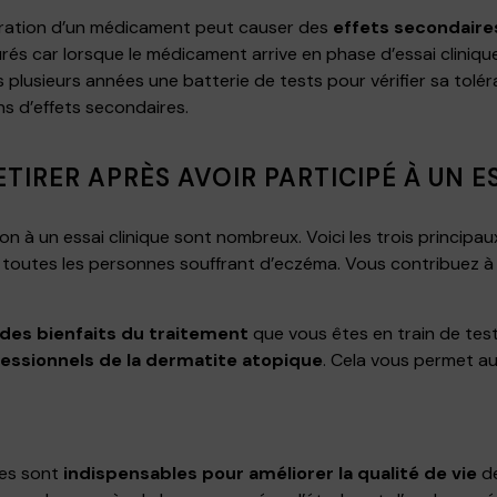
stration d’un médicament peut causer des
effets secondaire
urés car lorsque le médicament arrive en phase d’essai cliniqu
is plusieurs années une batterie de tests pour vérifier sa tolér
ins d’effets secondaires.
ETIRER APRÈS AVOIR PARTICIPÉ À UN E
on à un essai clinique sont nombreux. Voici les trois principa
toutes les personnes souffrant d’eczéma. Vous contribuez à l
 des bienfaits du traitement
que vous êtes en train de test
fessionnels de la dermatite atopique
. Cela vous permet a
ues sont
indispensables pour améliorer la qualité de vie
de