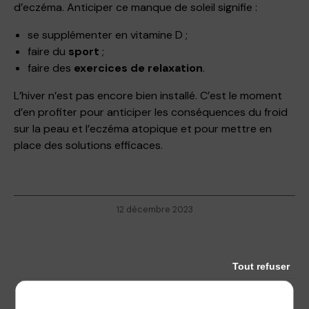
d’eczéma. Anticiper ce manque de soleil signifie :
se supplémenter en vitamine D ;
faire du
sport
;
faire des
exercices de relaxation
.
L’hiver n’est pas encore bien installé. C’est le moment
d’en profiter pour anticiper les conséquences du froid
sur la peau et l’eczéma atopique et pour mettre en
place des solutions efficaces.
12 décembre 2023
Tout refuser