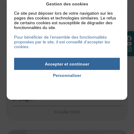
Gestion des cookies
Ce site peut déposer lors de votre navigation sur les
pages des cookies et technologies similaires. Le refus
de certains cookies est susceptible de dégrader des
fonctionnalités du site.
Pour bénéficier de l’ensemble des fonctionnalités
proposées par le site, il est conseillé d'accepter les
cookies.
ACTUALITÉS
,
NOS CONSEILS
Accepter et continuer
ECZÉMA ET PLAGE, PEUT-ON PARTIR EN
VACANCES AU BORD DE LA MER ?
Personnaliser
Politique de confidentialité
Les vacances estivales battent leur plein et vous
avez peut-être prévu de partir à la plage. Mais qui
dit plage...
30 juillet 2026