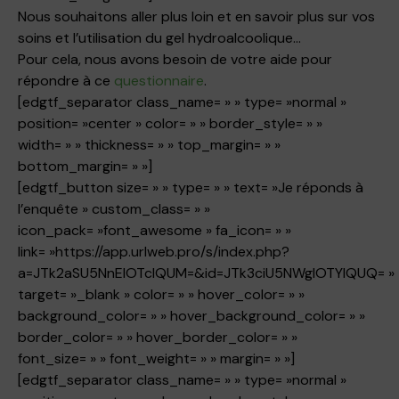
Nous souhaitons aller plus loin et en savoir plus sur vos
soins et l’utilisation du
gel
hydroalcoolique
…
Pour cela, nous avons besoin de votre aide pour
répondre à ce
questionnaire
.
[edgtf_separator class_name= » » type= »normal »
position= »center » color= » » border_style= » »
width= » » thickness= » » top_margin= » »
bottom_margin= » »]
[edgtf_button size= » » type= » » text= »Je réponds à
l’enquête » custom_class= » »
icon_pack= »font_awesome » fa_icon= » »
link= »https://app.urlweb.pro/s/index.php?
a=JTk2aSU5NnElOTclQUM=&id=JTk3ciU5NWglOTYlQUQ= »
target= »_blank » color= » » hover_color= » »
background_color= » » hover_background_color= » »
border_color= » » hover_border_color= » »
font_size= » » font_weight= » » margin= » »]
[edgtf_separator class_name= » » type= »normal »