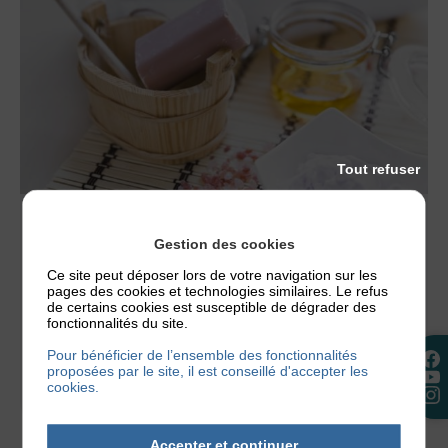
Tout refuser
ACTUALITÉS
,
NOS CONSEILS
Gestion des cookies
QUEL SAVON ET QUEL PH CHOISIR EN CAS
Ce site peut déposer lors de votre navigation sur les
D’ECZÉMA ?
pages des cookies et technologies similaires. Le refus
de certains cookies est susceptible de dégrader des
Un savon mal choisi peut suffire à déclencher une
fonctionnalités du site.
poussée d’eczéma. C’est tout le paradoxe de
Pour bénéficier de l’ensemble des fonctionnalités
l’hygiène quand on a...
proposées par le site, il est conseillé d'accepter les
cookies.
2 juillet 2026
Accepter et continuer