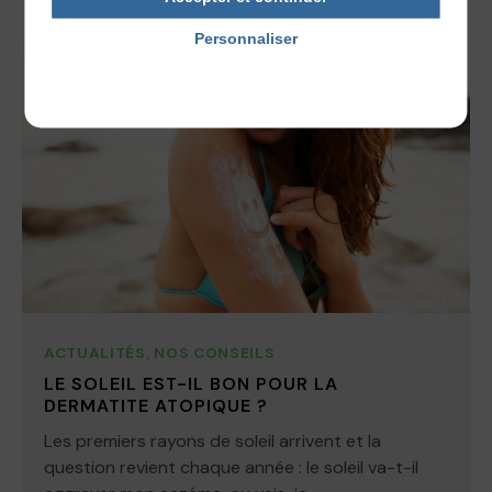
Personnaliser
Politique de confidentialité
ACTUALITÉS
,
NOS CONSEILS
LE SOLEIL EST-IL BON POUR LA
DERMATITE ATOPIQUE ?
Les premiers rayons de soleil arrivent et la
question revient chaque année : le soleil va-t-il