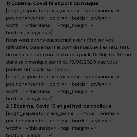
1) Eczéma, Covid 19 et port du maque
[edgtf_separator class_name= » » type= »normal »
position= »center » color= » » border_style= » »
width= » » thickness= » » top_margin= » »
bottom_margin= » »]
Nous vous avions questionné avant l’été sur vos
difficultés concernant le port du masque. Les résultats
de cette enquête ont été repris par le Dr Brigitte Milhau
dans sa chronique santé du 19/06/2020 que vous
pouvez retrouver sur
Cnews
.
[edgtf_separator class_name= » » type= »normal »
position= »center » color= » » border_style= » »
width= » » thickness= » » top_margin= » »
bottom_margin= » »]
2 ) Eczéma, Covid 19 et gel hydroalcoolique
[edgtf_separator class_name= » » type= »normal »
position= »center » color= » » border_style= » »
width= » » thickness= » » top_margin= » »
bottom_margin= » »]