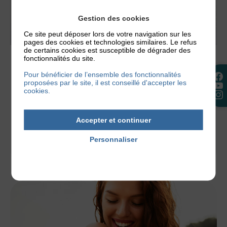
Gestion des cookies
Ce site peut déposer lors de votre navigation sur les
pages des cookies et technologies similaires. Le refus
de certains cookies est susceptible de dégrader des
fonctionnalités du site.
ACTUALITÉS
,
NOS CONSEILS
Pour bénéficier de l’ensemble des fonctionnalités
QUEL SAVON ET QUEL PH CHOISIR EN CAS
proposées par le site, il est conseillé d'accepter les
D’ECZÉMA ?
cookies.
Un savon mal choisi peut suffire à déclencher une
poussée d’eczéma. C’est tout le paradoxe de
Accepter et continuer
l’hygiène quand on a...
Personnaliser
2 juillet 2026
Politique de confidentialité