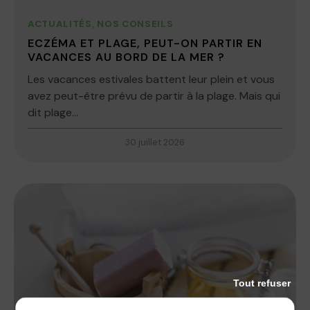
ACTUALITÉS
,
NOS CONSEILS
ECZÉMA ET PLAGE, PEUT-ON PARTIR EN
VACANCES AU BORD DE LA MER ?
Les vacances estivales battent leur plein et vous
avez peut-être prévu de partir à la plage. Mais qui
dit plage...
30 juillet 2026
Tout refuser