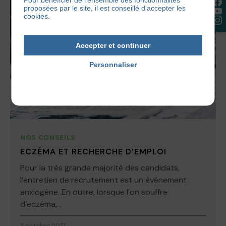
proposées par le site, il est conseillé d'accepter les
cookies.
Accepter et continuer
Personnaliser
Politique de confidentialité
NOS CONSEILS
ECZÉMA ET RECHERCHE D’EMPLOI
Pour la très grande majorité des candidats,
l’entretien de recrutement est un événement
anxiogène. En outre, lorsque l’on souffre
d’eczéma,...
3 octobre 2017