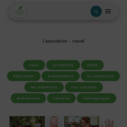
L'association
travail
tous
actualités
bébé
éducation
événements
la recherche
les médecins
nos conseils
prévention
recette
témoignages