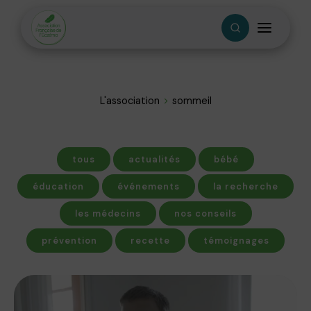
L'association
sommeil
tous
actualités
bébé
éducation
événements
la recherche
les médecins
nos conseils
prévention
recette
témoignages