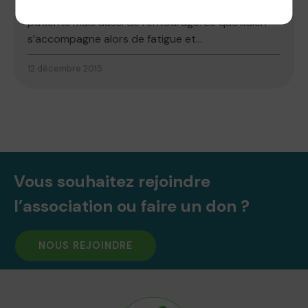
L’eczéma peut altérer la qualité de vie des
patients mais aussi de l’entourage. Le quotidien
s’accompagne alors de fatigue et...
12 décembre 2015
Vous souhaitez rejoindre
l’association ou faire un don ?
NOUS REJOINDRE