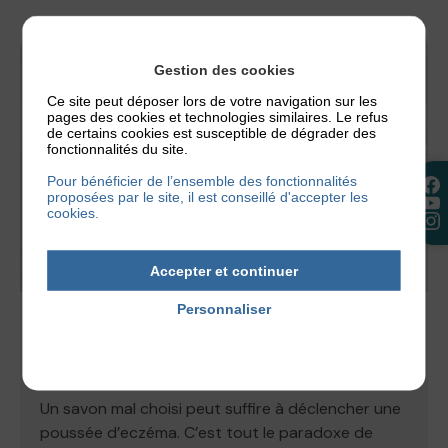
Gestion des cookies
Ce site peut déposer lors de votre navigation sur les
pages des cookies et technologies similaires. Le refus
de certains cookies est susceptible de dégrader des
fonctionnalités du site.
Pour bénéficier de l’ensemble des fonctionnalités
proposées par le site, il est conseillé d'accepter les
cookies.
Accepter et continuer
Personnaliser
ACTUALITÉS
,
NOS CONSEILS
Politique de confidentialité
QUEL SAVON ET QUEL PH CHOISIR EN CAS
D’ECZÉMA ?
Un savon mal choisi peut suffire à déclencher une
poussée d’eczéma. C’est tout le paradoxe de