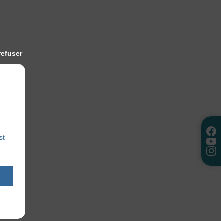
refuser
st