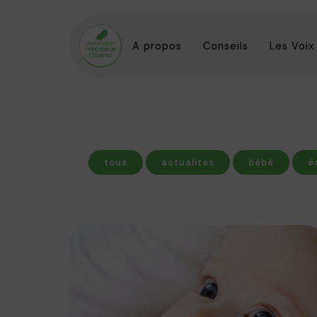
A propos
Conseils
Les Voix
tous
actualités
bébé
é