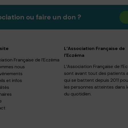
ociation ou faire un don ?
site
L’Association Française de
l’Eczéma
iation Française de l’Eczéma
L’Association Française de l’
ommes nous
sont avant tout des patients 
événements
qui se battent depuis 2011 pou
ls et infos
les personnes atteintes dans l
lités
du quotidien.
naires
e
act