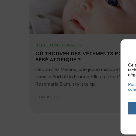
BÉBÉ
,
TÉMOIGNAGES
OÙ TROUVER DES VÊTEMENTS POUR
BÉBÉ ATOPIQUE ?
Ce s
Découvrez Maluna, une jeune marque basée
tech
dégr
dans le Sud de la France. Elle est portée par
Rosemarie Blum, styliste qui...
Pour
cons
29 août 2017