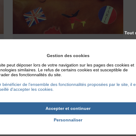
Tout 
NOS CONSEILS
COMMENT PRÉPARER SES VACANCES
Gestion des cookies
AVEC SA DERMATITE ATOPIQUE ?
ite peut déposer lors de votre navigation sur les pages des cookies et
La préparation d’un voyage à l’étranger est
nologies similaires. Le refus de certains cookies est susceptible de
ader des fonctionnalités du site.
primordiale pour le bien-être des patients
atopiques. Voici nos différents conseils,
 bénéficier de l’ensemble des fonctionnalités proposées par le site, il e
eillé d'accepter les cookies.
pour préparer...
21 juillet 2017
Accepter et continuer
Personnaliser