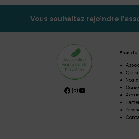
Vous souhaitez rejoindre l’ass
Plan du 
Assoc
Qui s
Nos 
Consei
Facebook
Instagram
YouTube
Actua
Parte
Press
Cont