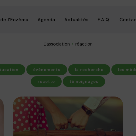
 de l’Eczéma
Agenda
Actualités
F.A.Q.
Conta
L'association
réaction
ducation
événements
la recherche
les méd
recette
témoignages