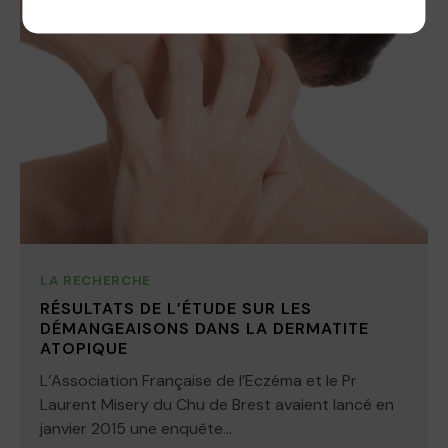
LA RECHERCHE
RÉSULTATS DE L’ÉTUDE SUR LES
DÉMANGEAISONS DANS LA DERMATITE
ATOPIQUE
L’Association Française de l’Eczéma et le Pr
Laurent Misery du Chu de Brest avaient lancé en
janvier 2015 une enquête...