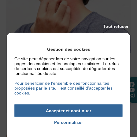
Tout refuser
Gestion des cookies
Ce site peut déposer lors de votre navigation sur les
pages des cookies et technologies similaires. Le refus
LES MÉDECINS
de certains cookies est susceptible de dégrader des
LES MÉCANISMES DU PRURIT
fonctionnalités du site.
Les démangeaisons sont très importantes dans la
Pour bénéficier de l’ensemble des fonctionnalités
proposées par le site, il est conseillé d'accepter les
dermatite atopique. Le Pr Misery du Chu de Brest,
cookies.
nous explique les mécanismes...
17 janvier 2017
Accepter et continuer
Personnaliser
Politique de confidentialité