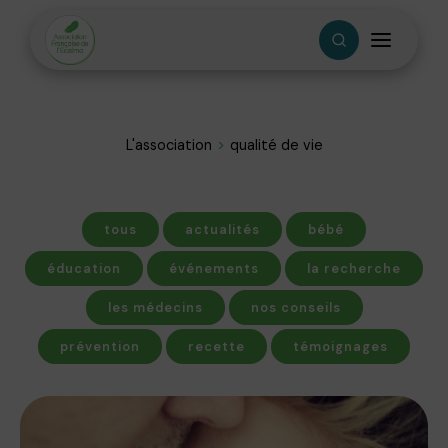
L'association
qualité de vie
tous
actualités
bébé
éducation
événements
la recherche
les médecins
nos conseils
prévention
recette
témoignages