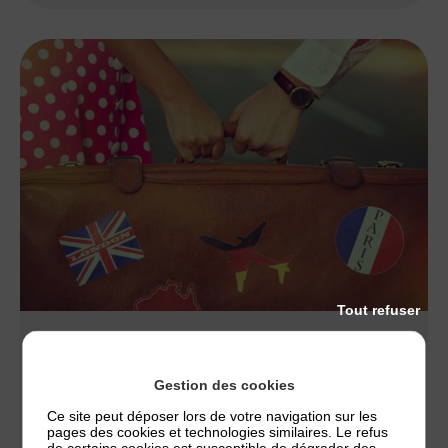
Tout refuser
NOS CONSEILS
COMMENT PRÉPARER SES VACANCES AVEC
Gestion des cookies
SA DERMATITE ATOPIQUE ?
Ce site peut déposer lors de votre navigation sur les
La préparation d’un voyage à l’étranger est
pages des cookies et technologies similaires. Le refus
de certains cookies est susceptible de dégrader des