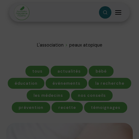
L'association
peaux atopique
tous
actualités
bébé
éducation
événements
la recherche
les médecins
nos conseils
prévention
recette
témoignages