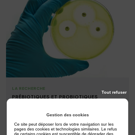
LA RECHERCHE
Tout refuser
PRÉBIOTIQUES ET PROBIOTIQUES
Les prébiotiques et probiotiques à la loupe On
parle très souvent de probiotiques et de
Gestion des cookies
prébiotiques, mais que sont-ils ?...
Ce site peut déposer lors de votre navigation sur les
pages des cookies et technologies similaires. Le refus
de certains cookies est susceptible de dégrader des
28 février 2017