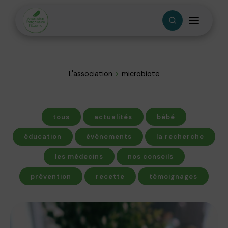
L'association
microbiote
tous
actualités
bébé
éducation
événements
la recherche
les médecins
nos conseils
prévention
recette
témoignages