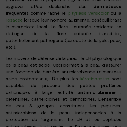
aggraver et/ou déclencher des
dermatoses
fréquentes comme l’acné, le
pityriasis versicolor
ou la
rosacée
lorsque leur nombre augmente, déséquilibrant
le microbiote local. La flore cutanée résidente se
distingue de la flore cutanée transitoire,
potentiellement pathogène (sarcopte de la gale, poux,
etc.).
Les moyens de défense de la peau : le pH physiologique
de la peau est acide. Ceci permet à la peau d’assurer
une fonction de barrière antimicrobienne (« manteau
acide protecteur »). De plus, les
kératinocytes
sont
capables de produire des petites protéines
cationiques à large activité
antimicrobienne
:
défensines, cathélicidines et dermcidines. L’ensemble
de ces 3 groupes constituent les peptides
antimicrobiens de la peau, indispensables à la
protection de l’organisme. Le pH et les peptides
antimicrobiens font partie de l’immunité innée, non