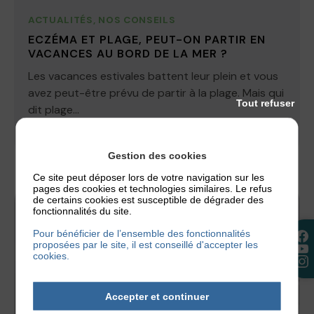
ACTUALITÉS
,
NOS CONSEILS
ECZÉMA ET PLAGE, PEUT-ON PARTIR EN
VACANCES AU BORD DE LA MER ?
Les vacances estivales battent leur plein et vous
avez peut-être prévu de partir à la plage. Mais qui
Tout refuser
dit plage...
30 juillet 2026
Gestion des cookies
Ce site peut déposer lors de votre navigation sur les
pages des cookies et technologies similaires. Le refus
de certains cookies est susceptible de dégrader des
fonctionnalités du site.
Pour bénéficier de l’ensemble des fonctionnalités
proposées par le site, il est conseillé d'accepter les
cookies.
Accepter et continuer