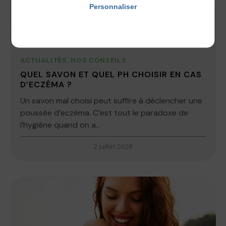
Personnaliser
Politique de confidentialité
ACTUALITÉS
,
NOS CONSEILS
QUEL SAVON ET QUEL PH CHOISIR EN CAS
D’ECZÉMA ?
Un savon mal choisi peut suffire à déclencher une
poussée d’eczéma. C’est tout le paradoxe de
l’hygiène quand on a...
2 juillet 2026