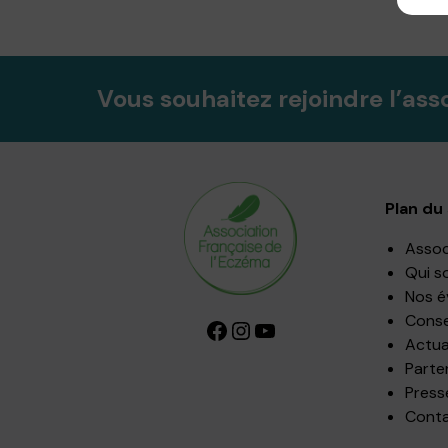
Vous souhaitez rejoindre l’ass
Plan du 
Assoc
Qui s
Nos 
Consei
Facebook
Instagram
YouTube
Actua
Parte
Press
Cont