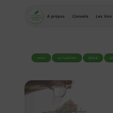
A propos
Conseils
Les Voix
tous
actualités
bébé
é