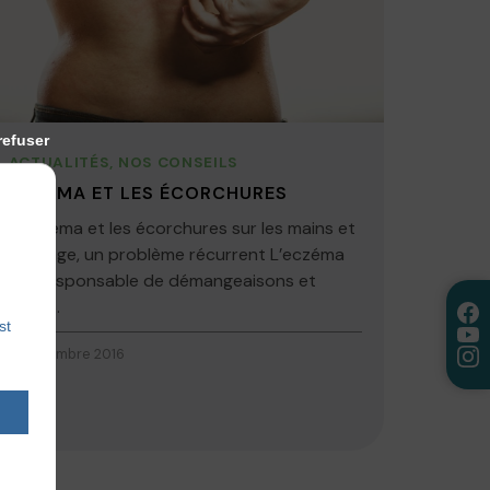
refuser
ACTUALITÉS
,
NOS CONSEILS
ECZÉMA ET LES ÉCORCHURES
L’éczéma et les écorchures sur les mains et
le visage, un problème récurrent L’eczéma
est responsable de démangeaisons et
donc...
st
6 décembre 2016