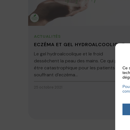
ACTUALITÉS
ECZÉMA ET GEL HYDROALCOOLIQUE
Le gel hydroalcoolique et le froid
dessèchent la peau des mains. Ce qui peut-
être catastrophique pour les patients
Ce s
tech
souffrant d’eczéma...
dégr
Pour
25 octobre 2021
cons