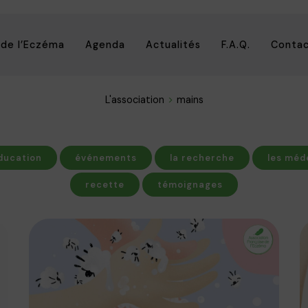
 de l’Eczéma
Agenda
Actualités
F.A.Q.
Conta
L'association
mains
ducation
événements
la recherche
les méd
recette
témoignages