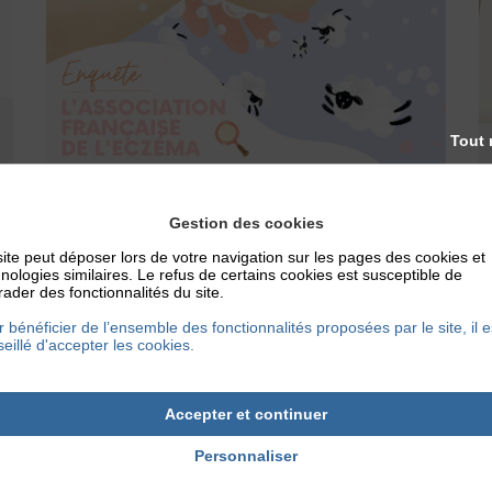
Tout 
Gestion des cookies
ACTUALITÉS
ite peut déposer lors de votre navigation sur les pages des cookies et
ENQUÊTE : ECZÉMA, COVID 19 ET GEL
nologies similaires. Le refus de certains cookies est susceptible de
HYDROALCOOLIQUE
ader des fonctionnalités du site.
Pourquoi une enquête sur l’eczéma, la covid
 bénéficier de l’ensemble des fonctionnalités proposées par le site, il e
19 et gel hydroalcoolique par notre
eillé d'accepter les cookies.
association ? Comme vous le savez, la...
Accepter et continuer
2 septembre 2020
Personnaliser