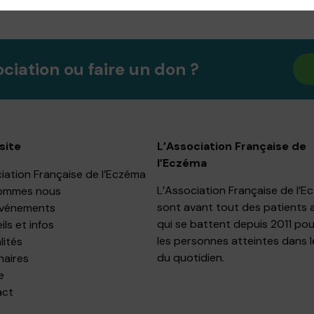
ociation ou faire un don ?
site
L’Association Française de
l’Eczéma
iation Française de l’Eczéma
L’Association Française de l’
ommes nous
sont avant tout des patients 
événements
qui se battent depuis 2011 pou
ls et infos
les personnes atteintes dans l
lités
du quotidien.
naires
e
act