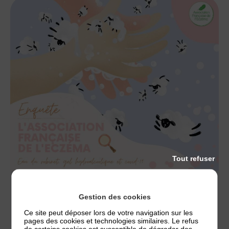
Tout refuser
ACTUALITÉS
Gestion des cookies
ENQUÊTE : ECZÉMA, COVID 19 ET GEL
Ce site peut déposer lors de votre navigation sur les
HYDROALCOOLIQUE
pages des cookies et technologies similaires. Le refus
de certains cookies est susceptible de dégrader des