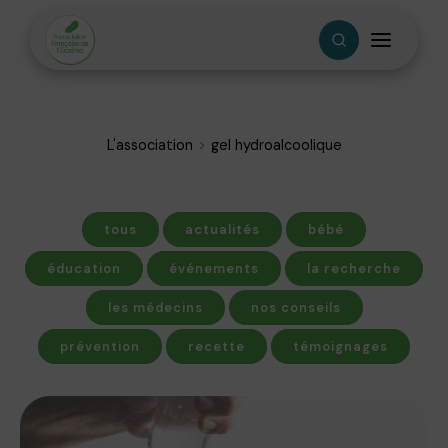
L'association
gel hydroalcoolique
tous
actualités
bébé
éducation
événements
la recherche
les médecins
nos conseils
prévention
recette
témoignages