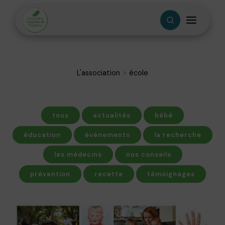
L'association
école
tous
actualités
bébé
éducation
événements
la recherche
les médecins
nos conseils
prévention
recette
témoignages