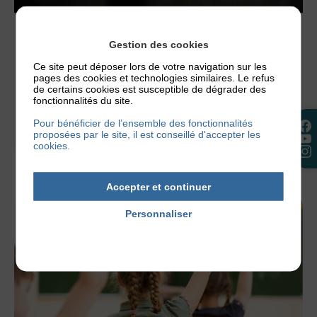
ACTUALITÉS
,
ÉDUCATION
Gestion des cookies
L’ECZÉMA EST-IL CONTAGIEUX?
Ce site peut déposer lors de votre navigation sur les
pages des cookies et technologies similaires. Le refus
L’eczéma est très contagieux, non ? Et bien non !
de certains cookies est susceptible de dégrader des
Mais nous allons en parler plus à fond pour
fonctionnalités du site.
clarifier...
Pour bénéficier de l’ensemble des fonctionnalités
proposées par le site, il est conseillé d'accepter les
18 février 2020
cookies.
Accepter et continuer
Personnaliser
Politique de confidentialité